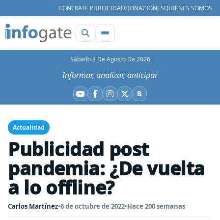
CONTRATE PUBLICIDAD
DONACIONES
QUIÉNES SOMOS
Sábado 8 De Agosto De 2026
Informar, analizar, anticipar
B
YouTube
Facebook
Instagram
X
Bluesky
Actualidad
Publicidad post
pandemia: ¿De vuelta
a lo offline?
Carlos Martínez
•
6 de octubre de 2022
•
Hace 200 semanas