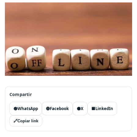
Compartir
🟢
WhatsApp
🔵
Facebook
⚫
X
🟦
LinkedIn
🔗
Copiar link