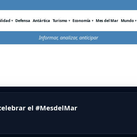
alidad
Defensa
Antártica
Turismo
Economía
Mes del Mar
Mundo
Informar, analizar, anticipar
 celebrar el #MesdelMar