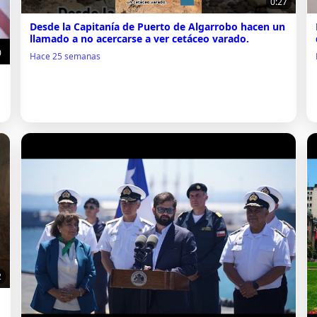
0:27
Desde la Capitanía de Puerto de Algarrobo hacen un
llamado a no acercarse a ver cetáceo varado.
0
Hace 25 semanas
2