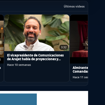
Últimos videos
3:32
El vicepresidente de Comunicaciones
de Arajet habla de proyecciones y
2
novedades de la aerolínea
Hace 10 semanas
a
Almirante Fernando 
Comandante en Jefe 
“Mes del Mar 2026”
Hace 11 semanas