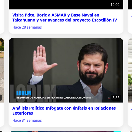
12:02
Visita Pdte. Boric a ASMAR y Base Naval en
Talcahuano y ver avances del proyecto Escotillón IV
Hace 28 semanas
3
8:53
Análisis Político Infogate con énfasis en Relaciones
Exteriores
Hace 31 semanas