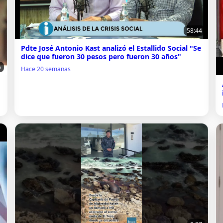
58:44
Pdte José Antonio Kast analizó el Estallido Social "Se
dice que fueron 30 pesos pero fueron 30 años"
6
Hace 20 semanas