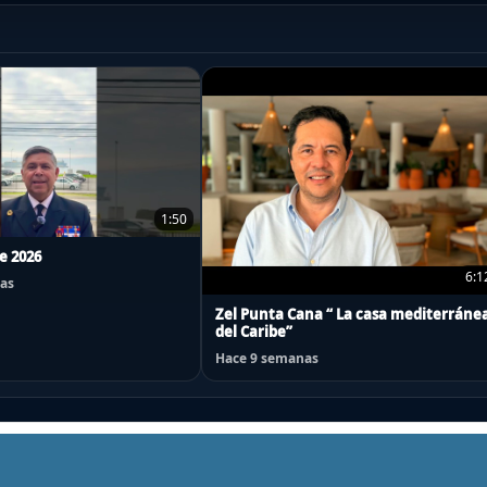
1:50
de 2026
6:1
as
Zel Punta Cana “ La casa mediterráne
del Caribe”
Hace 9 semanas