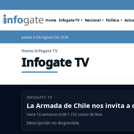
Home
Infogate TV
Nacional
Política
Actu
Jueves 6 De Agosto De 2026
Home
›
Infogate TV
Infogate TV
INFOGATE TV
La Armada de Chile nos invita a
Hace 13 semanas
•
0:28
•
1.152 vistas
•
38 likes
Descripción no disponible.