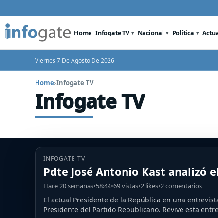
Home
Infogate TV
Nacional
Política
Actu
Viernes 7 De Agosto De 2026
Home
›
Infogate TV
Infogate TV
INFOGATE TV
Pdte José Antonio Kast analizó e
Hace 20 semanas
•
58:44
•
69 vistas
•
2 likes
•
2 comentarios
El actual Presidente de la República en una entrevist
Presidente del Partido Republicano. Revive esta entre