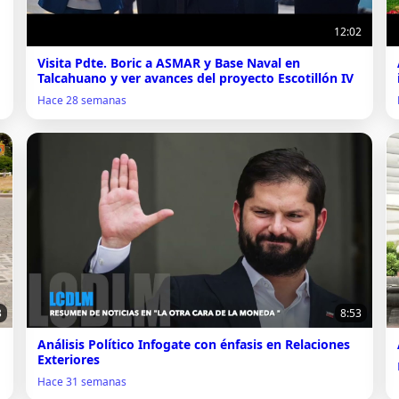
12:02
Visita Pdte. Boric a ASMAR y Base Naval en
Talcahuano y ver avances del proyecto Escotillón IV
Hace 28 semanas
3
8:53
Análisis Político Infogate con énfasis en Relaciones
Exteriores
Hace 31 semanas