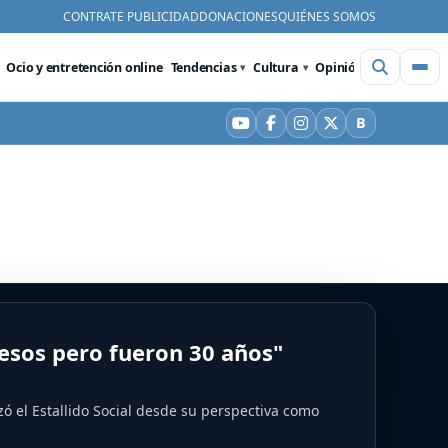
CONTRATE PUBLICIDAD
DONACIONES
QUIÉNES SOMOS
Ocio y entretención online
Tendencias
Cultura
Opinión
Videos
De
B
YouTube
Facebook
Instagram
X
Bluesky
pesos pero fueron 30 años"
zó el Estallido Social desde su perspectiva como