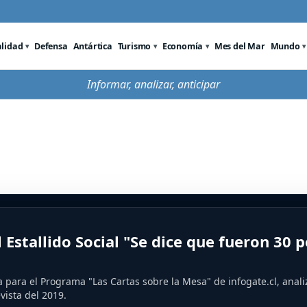
alidad
Defensa
Antártica
Turismo
Economía
Mes del Mar
Mundo
Informar, analizar, anticipar
l Estallido Social "Se dice que fueron 30 
a para el Programa "Las Cartas sobre la Mesa" de infogate.cl, anali
vista del 2019.