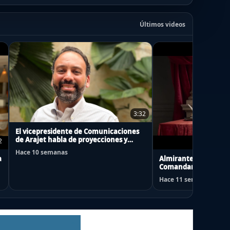
Últimos videos
3:32
El vicepresidente de Comunicaciones
de Arajet habla de proyecciones y
2
novedades de la aerolínea
Hace 10 semanas
a
Almirante Fernando 
Comandante en Jefe 
“Mes del Mar 2026”
Hace 11 semanas