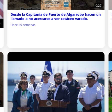
0:27
Desde la Capitanía de Puerto de Algarrobo hacen un
llamado a no acercarse a ver cetáceo varado.
0
Hace 25 semanas
2