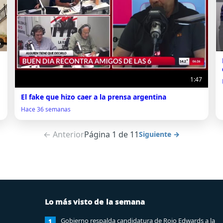
5
1:47
El fake que hizo caer a la prensa argentina
Hace 36 semanas
← Anterior
Página 1 de 11
Siguiente →
Lo más visto de la semana
Gobierno respalda candidatura de Rojo Edwards a la
1