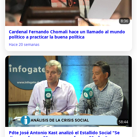
8:36
Cardenal Fernando Chomali hace un llamado al mundo
político a practicar la buena política
Hace 20 semanas
58:44
Pdte José Antonio Kast analizó el Estallido Social "Se