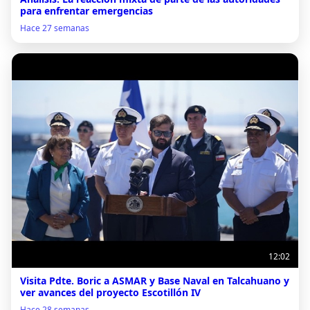
para enfrentar emergencias
Hace 27 semanas
12:02
Visita Pdte. Boric a ASMAR y Base Naval en Talcahuano y
ver avances del proyecto Escotillón IV
Hace 28 semanas