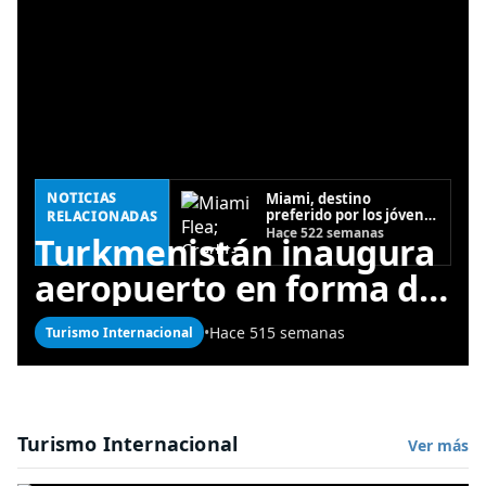
NOTICIAS
Miami, destino
preferido por los jóvenes
RELACIONADAS
profesionales para
Hace 522 semanas
Turkmenistán inaugura
viajar en temporada
baja
aeropuerto en forma de
halcón con un costo de
•
Hace 515 semanas
Turismo Internacional
2,3 U$ billones
Turismo Internacional
Ver más