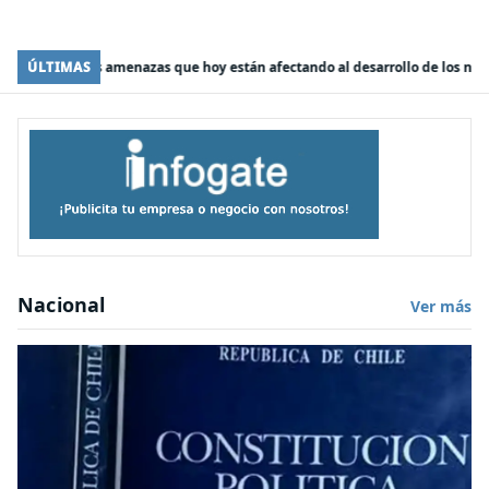
-
están afectando al desarrollo de los niños en Chile
ÚLTIMAS
Empresas:
Chile imp
Nacional
Ver más