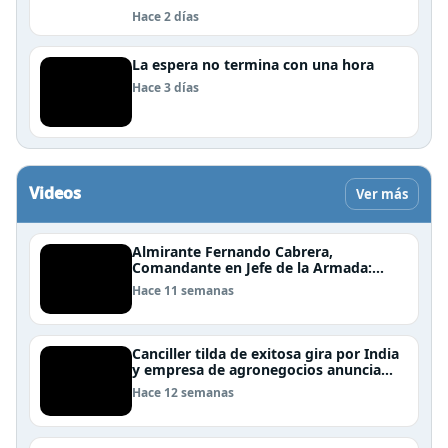
Hace 2 días
La espera no termina con una hora
Hace 3 días
Videos
Ver más
Almirante Fernando Cabrera,
Comandante en Jefe de la Armada:
"Somos una nación Americana,
Hace 11 semanas
Polinésica y Antártica; bioceánica y
tricontinental, cuyo destino se definen
en el mar"
Canciller tilda de exitosa gira por India
y empresa de agronegocios anuncia
aumento de importaciones chilenas
Hace 12 semanas