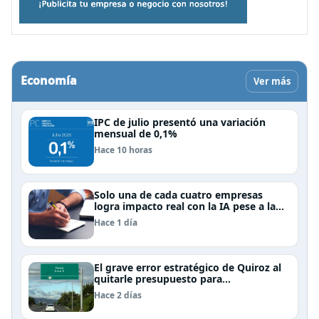
Economía
Ver más
IPC de julio presentó una variación
mensual de 0,1%
Hace 10 horas
Solo una de cada cuatro empresas
logra impacto real con la IA pese a la
inversión, según el Foro Económico
Hace 1 día
Mundial
El grave error estratégico de Quiroz al
quitarle presupuesto para
infraestructura vial del Biobío
Hace 2 días