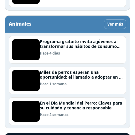
Animales
Ver más
Programa gratuito invita a jóvenes a
transformar sus hábitos de consumo
cosmético, alimenticio y de moda
Hace 4 días
Miles de perros esperan una
oportunidad: el llamado a adoptar en el
Día Internacional del Perro Callejero
Hace 1 semana
En el Día Mundial del Perro: Claves para
su cuidado y tenencia responsable
Hace 2 semanas