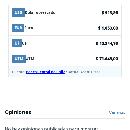
$ 913,86
USD
Dólar observado
$ 1.053,08
EUR
Euro
$ 40.844,79
UF
UF
$ 71.649,00
UTM
UTM
Fuente:
Banco Central de Chile
• Actualizado:
19:00
Opiniones
Ver más
No hay opiniones publicadas para mostrar.