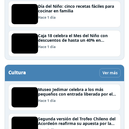
Día del Niño: cinco recetas fáciles para
cocinar en familia
Hace 1 día
Caja 18 celebra el Mes del Niño con
descuentos de hasta un 40% en
panoramas, cine, shows y streaming
Hace 1 día
Cultura
Ver más
Museo Jedimar celebra a los más
pequeños con entrada liberada por el
Día del Niño
Hace 1 día
Segunda versión del Trofeo Chileno del
Acordeón reafirma su apuesta por la
profesionalización del instrumento en