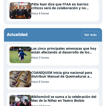
Pdte Kast dice que FFAA en barrios
críticos será de colaboración y no
sustituye rol de policías en control del
Hace 6 horas
orden público
Actualidad
Ver más
Las cinco principales amenazas que hoy
están afectando al desarrollo de los
niños en Chile
Hace 3 horas
COANIQUEM inicia gira nacional para
distribuir Manual de Quemaduras a
profesionales de la salud
Hace 8 horas
Bibliomóvil se suma a la celebración del
Mes de la Niñez en Teatro Biobío
Hace 10 horas