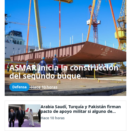
ASMAR inicia la construcción
del segundo buque
multipropósito LPD “Rapa
•
Hace 10 horas
Defensa
Nui”
Arabia Saudí, Turquía y Pakistán firman
pacto de apoyo militar si alguno de
ellos es atacado
Hace 10 horas