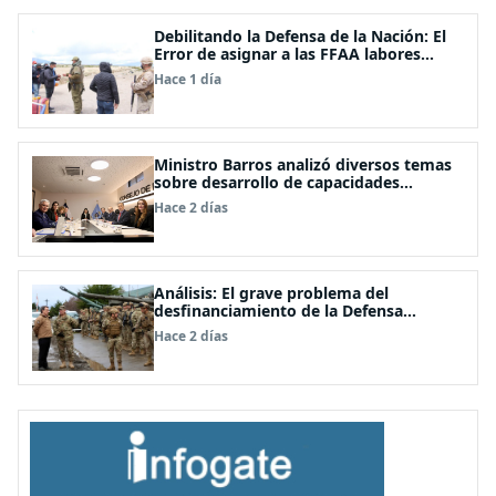
Debilitando la Defensa de la Nación: El
Error de asignar a las FFAA labores
policiales
Hace 1 día
Ministro Barros analizó diversos temas
sobre desarrollo de capacidades
estratégicas en sesión del Consejo de
Hace 2 días
Política Espacial
Análisis: El grave problema del
desfinanciamiento de la Defensa
Nacional
Hace 2 días