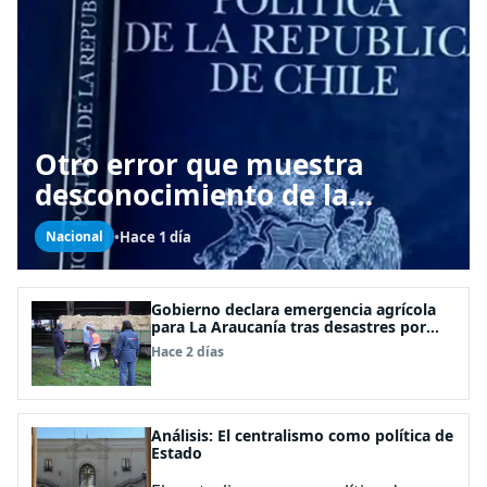
Otro error que muestra
desconocimiento de la
Constitución: Artículo 1
•
Hace 1 día
Nacional
consagra resguardar la
seguridad nacional y
proteger a los ciudadanos
Gobierno declara emergencia agrícola
para La Araucanía tras desastres por
pasos de sistemas frontales
Hace 2 días
Análisis: El centralismo como política de
Estado