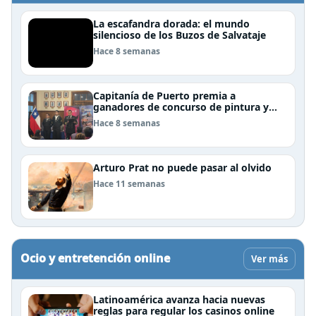
La escafandra dorada: el mundo
silencioso de los Buzos de Salvataje
Hace 8 semanas
Capitanía de Puerto premia a
ganadores de concurso de pintura y
cierra el Mes del Mar en Puerto Natales
Hace 8 semanas
Arturo Prat no puede pasar al olvido
Hace 11 semanas
Ocio y entretención online
Ver más
Latinoamérica avanza hacia nuevas
reglas para regular los casinos online