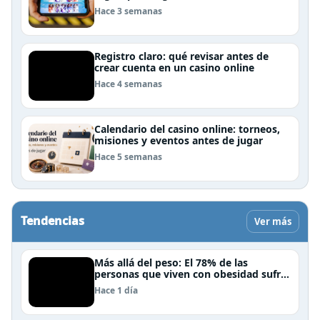
Hace 3 semanas
Registro claro: qué revisar antes de
crear cuenta en un casino online
Hace 4 semanas
Calendario del casino online: torneos,
misiones y eventos antes de jugar
Hace 5 semanas
Tendencias
Ver más
Más allá del peso: El 78% de las
personas que viven con obesidad sufre
estrés postraumático debido al estigma
Hace 1 día