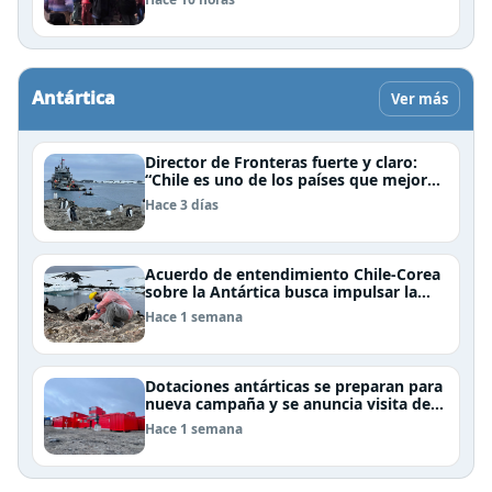
Antártica
Ver más
Director de Fronteras fuerte y claro:
“Chile es uno de los países que mejor
derechos tiene para sustentar una
Hace 3 días
reclamación de territorio antártico”
Acuerdo de entendimiento Chile-Corea
sobre la Antártica busca impulsar la
investigación científica
Hace 1 semana
Dotaciones antárticas se preparan para
nueva campaña y se anuncia visita de
Pdte Kast y su gabinete al continente
Hace 1 semana
blanco