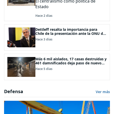
El centralismo como política de
Estado
Hace 2 días
Dettleff resalta la importancia para
Chile de la presentación ante la ONU de
la Plataforma Continental Extendida del
Hace 3 días
Archipiélago Juan Fernández
Más 6 mil aislados, 17 casas destruidas y
461 damnificados deja paso de nuevo
sistema frontal
Hace 5 días
Defensa
Ver más