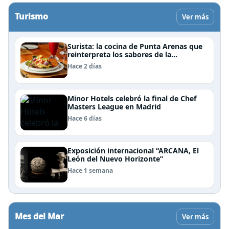
Turismo
Ver más
Surista: la cocina de Punta Arenas que
reinterpreta los sabores de la
Patagonia
Hace 2 días
Minor Hotels celebró la final de Chef
Masters League en Madrid
Hace 6 días
Exposición internacional “ARCANA, El
León del Nuevo Horizonte”
Hace 1 semana
Mes del Mar
Ver más