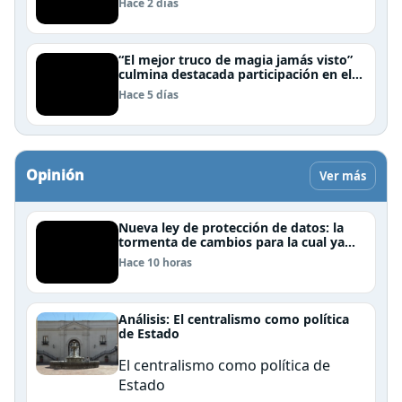
Hace 2 días
Chile
“El mejor truco de magia jamás visto”
culmina destacada participación en el
Festival Off Avignon 2026
Hace 5 días
Opinión
Ver más
Nueva ley de protección de datos: la
tormenta de cambios para la cual ya
nos deberíamos estar preparando
Hace 10 horas
Análisis: El centralismo como política
de Estado
El centralismo como política de
Estado