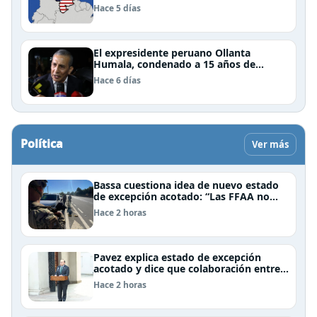
Hace 5 días
El expresidente peruano Ollanta
Humala, condenado a 15 años de
cárcel, sale libre al anularse su caso
Hace 6 días
Política
Ver más
Bassa cuestiona idea de nuevo estado
de excepción acotado: “Las FFAA no
son policías”
Hace 2 horas
Pavez explica estado de excepción
acotado y dice que colaboración entre
FFAA y policías, “es algo del todo
Hace 2 horas
pertinente analizar”