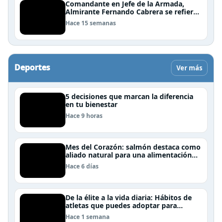
Comandante en Jefe de la Armada,
Almirante Fernando Cabrera se refiere
al trabajo que realiza la Armada en
Hace 15 semanas
Rapa Nui
Deportes
Ver más
5 decisiones que marcan la diferencia
en tu bienestar
Hace 9 horas
Mes del Corazón: salmón destaca como
aliado natural para una alimentación
rica en Omega-3
Hace 6 días
De la élite a la vida diaria: Hábitos de
atletas que puedes adoptar para
mejorar tu rendimiento físico
Hace 1 semana