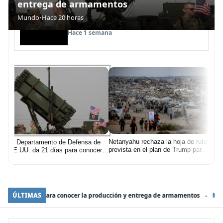
entrega de armamentos
Gobierno de Milei vende terrenos del
Mundo
•
Hace 20 horas
Mundo
•
Hace 20 horas
Ejército y Armada en Neuquén y
Ushuaia
Política
•
Hace 21 horas
Hace 1 semana
Netanyahu rechaza la hoja de ruta
El Departamento de Defensa de
Minis
prevista en el plan de Trump para
EE.UU. da 21 días para conocer
el
año 
Gaza
la producción y entrega de
busc
armamentos
ense
cibe
-
r la producción y entrega de armamentos
ÚLTIMAS
Mundo:
Netanyahu rechaza la h