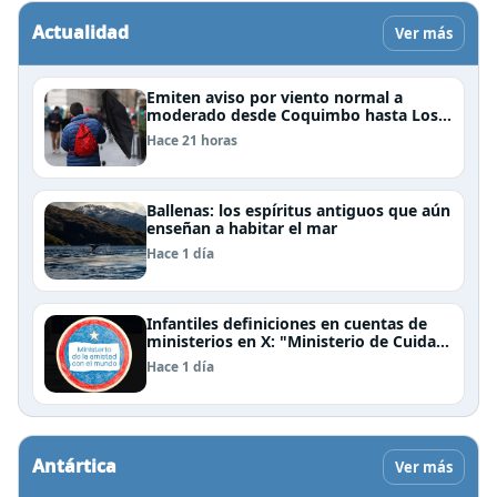
Actualidad
Ver más
Emiten aviso por viento normal a
moderado desde Coquimbo hasta Los
Lagos
Hace 21 horas
Ballenas: los espíritus antiguos que aún
enseñan a habitar el mar
Hace 1 día
Infantiles definiciones en cuentas de
ministerios en X: "Ministerio de Cuidar
la Plata", "Ministerio de la amistad..."
Hace 1 día
Antártica
Ver más