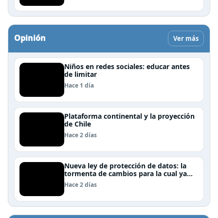
Opinión
Ver más
Niños en redes sociales: educar antes
de limitar
Hace 1 día
Plataforma continental y la proyección
de Chile
Hace 2 días
Nueva ley de protección de datos: la
tormenta de cambios para la cual ya
nos deberíamos estar preparando
Hace 2 días