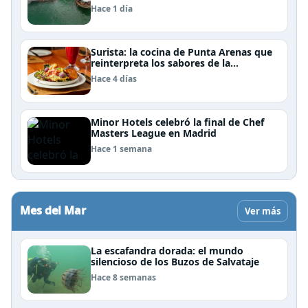
Janeiro: un recorrido imperdible por
Hace 1 día
Angra dos Reis
Surista: la cocina de Punta Arenas que
reinterpreta los sabores de la
Patagonia
Hace 4 días
Minor Hotels celebró la final de Chef
Masters League en Madrid
Hace 1 semana
Mes del Mar
Ver más
La escafandra dorada: el mundo
silencioso de los Buzos de Salvataje
Hace 8 semanas