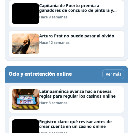
Capitanía de Puerto premia a
ganadores de concurso de pintura y
cierra el Mes del Mar en Puerto Natales
Hace 9 semanas
Arturo Prat no puede pasar al olvido
Hace 12 semanas
Ocio y entretención online
Ver más
Latinoamérica avanza hacia nuevas
reglas para regular los casinos online
Hace 3 semanas
Registro claro: qué revisar antes de
crear cuenta en un casino online