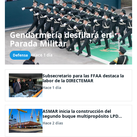
Gendarmería desfilará en
Parada Militar
•
Hace 1 día
Defensa
Subsecretario para las FFAA destaca la
labor de la DIRECTEMAR
Hace 1 día
ASMAR inicia la construcción del
segundo buque multipropósito LPD
“Rapa Nui”
Hace 2 días