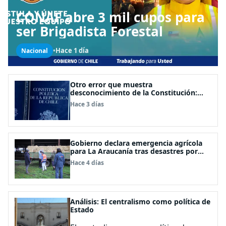
CONAF abre 3 mil cupos para
ser Brigadista Forestal
•
Hace 1 día
Nacional
Otro error que muestra
desconocimiento de la Constitución:
Artículo 1 consagra resguardar la
Hace 3 días
seguridad nacional y proteger a los
ciudadanos
Gobierno declara emergencia agrícola
para La Araucanía tras desastres por
pasos de sistemas frontales
Hace 4 días
Análisis: El centralismo como política de
Estado