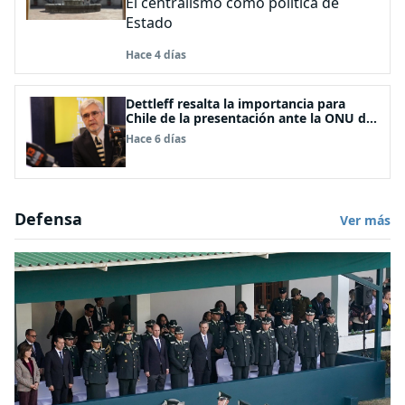
El centralismo como política de
Estado
Hace 4 días
Dettleff resalta la importancia para
Chile de la presentación ante la ONU de
la Plataforma Continental Extendida del
Hace 6 días
Archipiélago Juan Fernández
Defensa
Ver más