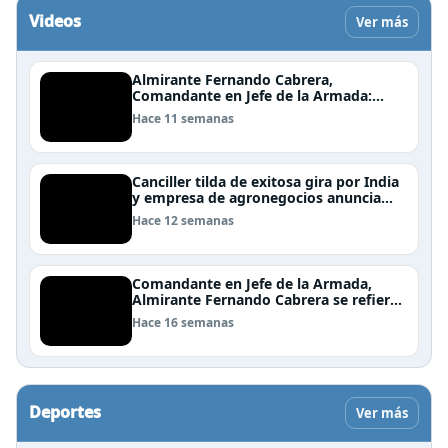
Videos
Ver más
Almirante Fernando Cabrera,
Comandante en Jefe de la Armada:
"Somos una nación Americana,
Hace 11 semanas
Polinésica y Antártica; bioceánica y
tricontinental, cuyo destino se definen
en el mar"
Canciller tilda de exitosa gira por India
y empresa de agronegocios anuncia
aumento de importaciones chilenas
Hace 12 semanas
Comandante en Jefe de la Armada,
Almirante Fernando Cabrera se refiere
al trabajo que realiza la Armada en
Hace 16 semanas
Rapa Nui
Deportes
Ver más