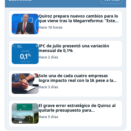
Quiroz prepara nuevos cambios para lo
que viene tras la Megarreforma: “Este
es el fin del comienzo”
Hace 18 horas
IPC de julio presentó una variación
mensual de 0,1%
Hace 2 días
Solo una de cada cuatro empresas
logra impacto real con la IA pese a la
inversión, según el Foro Económico
Hace 3 días
Mundial
El grave error estratégico de Quiroz al
quitarle presupuesto para
infraestructura vial del Biobío
Hace 5 días