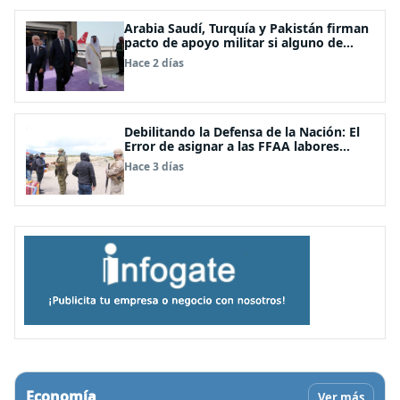
Arabia Saudí, Turquía y Pakistán firman
pacto de apoyo militar si alguno de
ellos es atacado
Hace 2 días
Debilitando la Defensa de la Nación: El
Error de asignar a las FFAA labores
policiales
Hace 3 días
Economía
Ver más