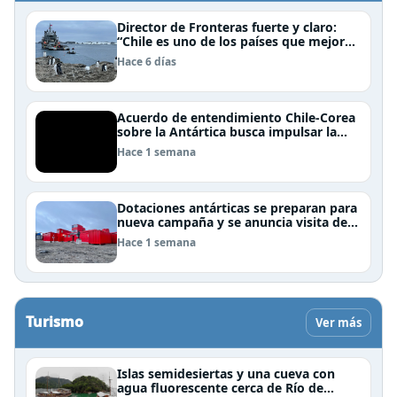
Director de Fronteras fuerte y claro:
“Chile es uno de los países que mejor
derechos tiene para sustentar una
Hace 6 días
reclamación de territorio antártico”
Acuerdo de entendimiento Chile-Corea
sobre la Antártica busca impulsar la
investigación científica
Hace 1 semana
Dotaciones antárticas se preparan para
nueva campaña y se anuncia visita de
Pdte Kast y su gabinete al continente
Hace 1 semana
blanco
Turismo
Ver más
Islas semidesiertas y una cueva con
agua fluorescente cerca de Río de