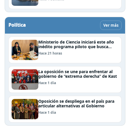
Política
Ver más
Ministerio de Ciencia iniciará este año
inédito programa piloto que busca
formar estudiantes de enseñanza
Hace 21 horas
media en ciberseguridad
La oposición se une para enfrentar al
gobierno de “extrema derecha” de Kast
Hace 1 día
Oposición se despliega en el país para
articular alternativas al Gobierno
Hace 1 día