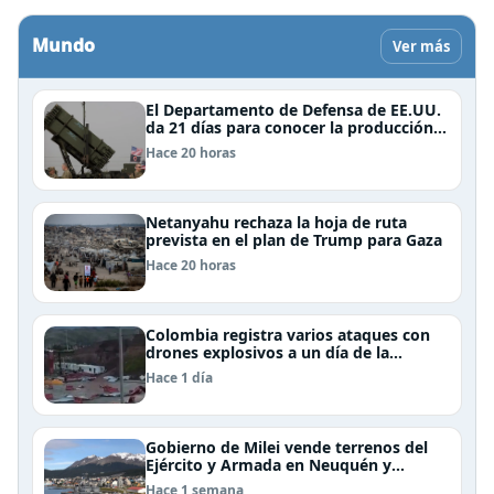
Mundo
Ver más
El Departamento de Defensa de EE.UU.
da 21 días para conocer la producción y
entrega de armamentos
Hace 20 horas
Netanyahu rechaza la hoja de ruta
prevista en el plan de Trump para Gaza
Hace 20 horas
Colombia registra varios ataques con
drones explosivos a un día de la
investidura de De la Espriella: un policía
Hace 1 día
muerto
Gobierno de Milei vende terrenos del
Ejército y Armada en Neuquén y
Ushuaia
Hace 1 semana