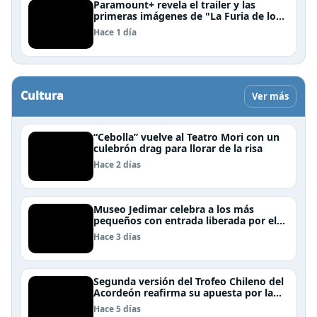
Paramount+ revela el trailer y las
primeras imágenes de "La Furia de los
Thundermans"
Hace 1 día
Cultura
Ver más
“Cebolla” vuelve al Teatro Mori con un
culebrón drag para llorar de la risa
Hace 2 días
Museo Jedimar celebra a los más
pequeños con entrada liberada por el
Día del Niño
Hace 3 días
Segunda versión del Trofeo Chileno del
Acordeón reafirma su apuesta por la
profesionalización del instrumento en
Hace 5 días
Chile