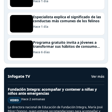
Hace 1 día
Especialista explica el significado de las
conductas más comunes de los felinos
Hace 1 día
Programa gratuito invita a jóvenes a
transformar sus hábitos de consumo
cosmético, alimenticio y de moda
Hace 6 días
Infogate TV
Ver más
Fundación Integra: acompañar y contener a niñas y
niños ante emergencias
Hace 2 semanas
VIDEO
La directora nacional de Educación de Fundación Integra, María José
Pérez Donoso, quien entrega recomendaciones para acompañar y