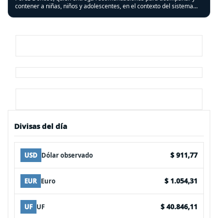
contener a niñas, niños y adolescentes, en el contexto del sistema
frontal que afectó a varias regiones del país.
Divisas del día
$ 911,77
USD
Dólar observado
$ 1.054,31
EUR
Euro
$ 40.846,11
UF
UF