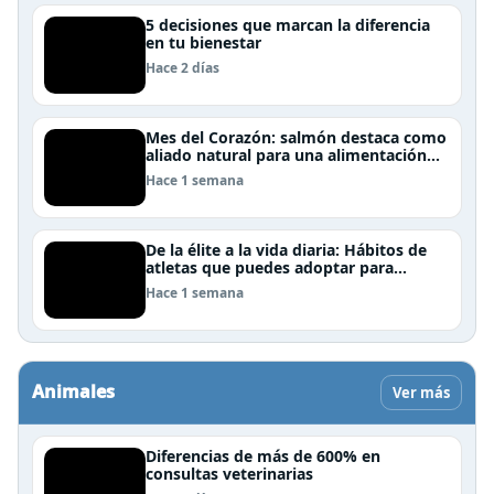
5 decisiones que marcan la diferencia
en tu bienestar
Hace 2 días
Mes del Corazón: salmón destaca como
aliado natural para una alimentación
rica en Omega-3
Hace 1 semana
De la élite a la vida diaria: Hábitos de
atletas que puedes adoptar para
mejorar tu rendimiento físico
Hace 1 semana
Animales
Ver más
Diferencias de más de 600% en
consultas veterinarias