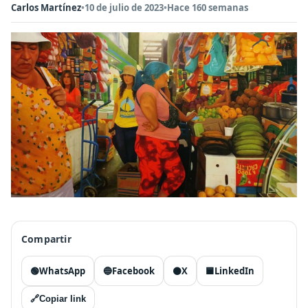
Carlos Martínez
•
10 de julio de 2023
•
Hace 160 semanas
Compartir
🟢
WhatsApp
🔵
Facebook
⚫
X
🟦
LinkedIn
🔗
Copiar link