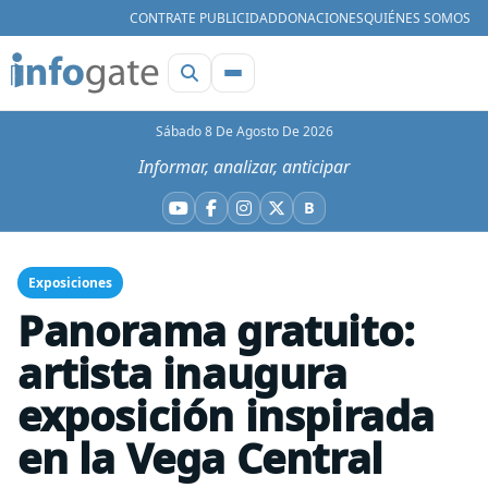
CONTRATE PUBLICIDAD
DONACIONES
QUIÉNES SOMOS
Sábado 8 De Agosto De 2026
Informar, analizar, anticipar
B
YouTube
Facebook
Instagram
X
Bluesky
Exposiciones
Panorama gratuito:
artista inaugura
exposición inspirada
en la Vega Central