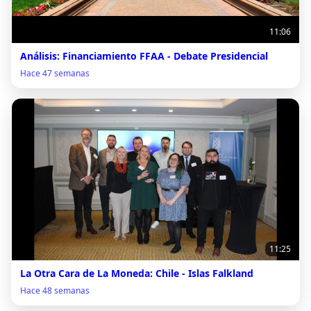
11:06
Análisis: Financiamiento FFAA - Debate Presidencial
Hace 47 semanas
11:25
La Otra Cara de La Moneda: Chile - Islas Falkland
Hace 48 semanas