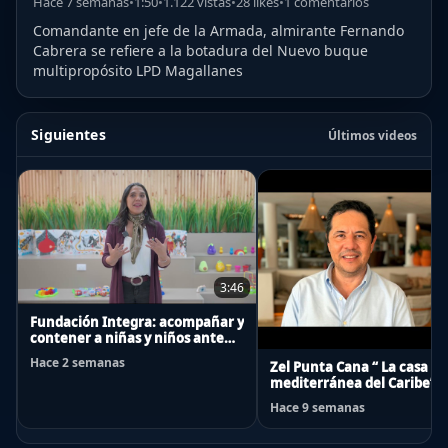
Hace 7 semanas
•
1:50
•
1.122 vistas
•
28 likes
•
1 comentarios
Comandante en jefe de la Armada, almirante Fernando
Cabrera se refiere a la botadura del Nuevo buque
multipropósito LPD Magallanes
Siguientes
Últimos videos
3:46
Fundación Integra: acompañar y
contener a niñas y niños ante
emergencias
Hace 2 semanas
Zel Punta Cana “ La casa
mediterránea del Caribe”
Hace 9 semanas