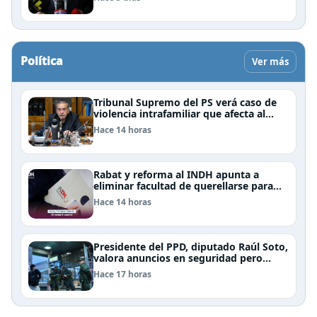
Política
Ver más
Tribunal Supremo del PS verá caso de
violencia intrafamiliar que afecta al
senador Fidel Espinoza
Hace 14 horas
Rabat y reforma al INDH apunta a
eliminar facultad de querellarse para
hacerlo “consultivo”
Hace 14 horas
Presidente del PPD, diputado Raúl Soto,
valora anuncios en seguridad pero
advierte ausencia clave: alzamiento del
Hace 17 horas
secreto bancario