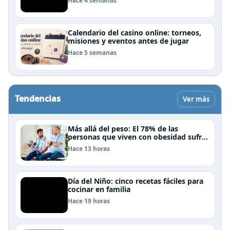
Hace 4 semanas
Calendario del casino online: torneos,
misiones y eventos antes de jugar
Hace 5 semanas
Tendencias
Ver más
Más allá del peso: El 78% de las
personas que viven con obesidad sufre
estrés postraumático debido al estigma
Hace 13 horas
Día del Niño: cinco recetas fáciles para
cocinar en familia
Hace 19 horas