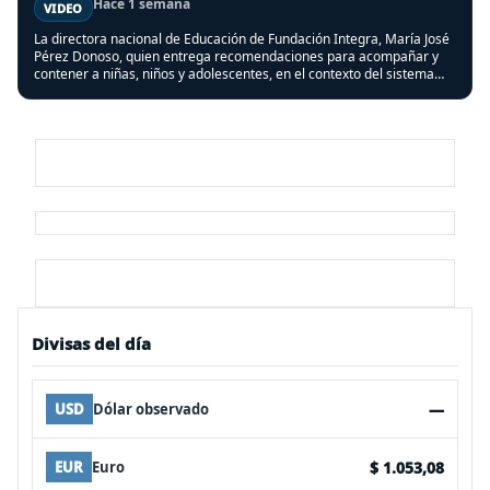
Hace 1 semana
VIDEO
La directora nacional de Educación de Fundación Integra, María José
Pérez Donoso, quien entrega recomendaciones para acompañar y
contener a niñas, niños y adolescentes, en el contexto del sistema
frontal que afectó a varias regiones del país.
Divisas del día
—
USD
Dólar observado
$ 1.053,08
EUR
Euro