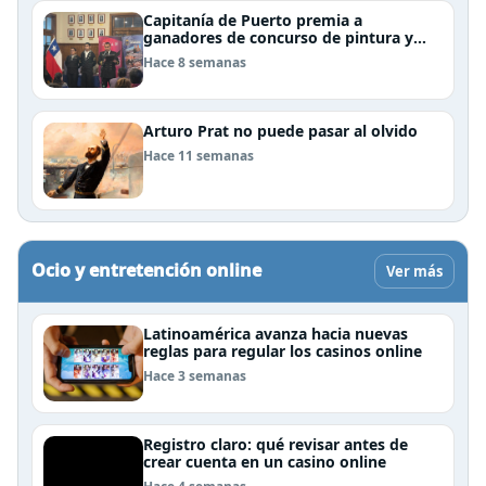
Capitanía de Puerto premia a
ganadores de concurso de pintura y
cierra el Mes del Mar en Puerto Natales
Hace 8 semanas
Arturo Prat no puede pasar al olvido
Hace 11 semanas
Ocio y entretención online
Ver más
Latinoamérica avanza hacia nuevas
reglas para regular los casinos online
Hace 3 semanas
Registro claro: qué revisar antes de
crear cuenta en un casino online