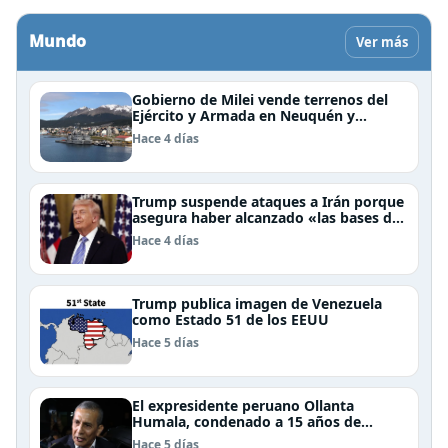
Mundo
Ver más
Gobierno de Milei vende terrenos del
Ejército y Armada en Neuquén y
Ushuaia
Hace 4 días
Trump suspende ataques a Irán porque
asegura haber alcanzado «las bases de
un acuerdo»
Hace 4 días
Trump publica imagen de Venezuela
como Estado 51 de los EEUU
Hace 5 días
El expresidente peruano Ollanta
Humala, condenado a 15 años de
cárcel, sale libre al anularse su caso
Hace 5 días