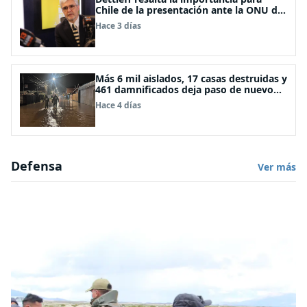
Chile de la presentación ante la ONU de
la Plataforma Continental Extendida del
Hace 3 días
Archipiélago Juan Fernández
Más 6 mil aislados, 17 casas destruidas y
461 damnificados deja paso de nuevo
sistema frontal
Hace 4 días
Defensa
Ver más