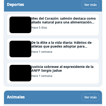
Deportes
Ver más
Mes del Corazón: salmón destaca como
aliado natural para una alimentación
rica en Omega-3
Hace 5 días
De la élite a la vida diaria: Hábitos de
atletas que puedes adoptar para
mejorar tu rendimiento físico
Hace 1 semana
Justicia sobresee al expresidente de la
ANFP Sergio Jadue
Hace 1 semana
Animales
Ver más