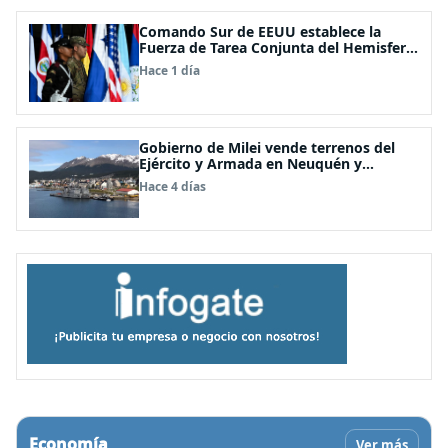
Comando Sur de EEUU establece la
Fuerza de Tarea Conjunta del Hemisferio
Occidental: Incluye a Chile
Hace 1 día
Gobierno de Milei vende terrenos del
Ejército y Armada en Neuquén y
Ushuaia
Hace 4 días
Economía
Ver más