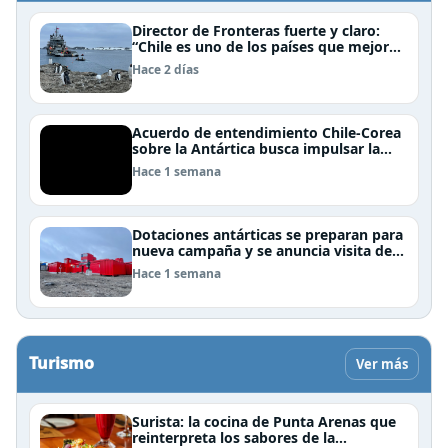
Director de Fronteras fuerte y claro:
“Chile es uno de los países que mejor
derechos tiene para sustentar una
Hace 2 días
reclamación de territorio antártico”
Acuerdo de entendimiento Chile-Corea
sobre la Antártica busca impulsar la
investigación científica
Hace 1 semana
Dotaciones antárticas se preparan para
nueva campaña y se anuncia visita de
Pdte Kast y su gabinete al continente
Hace 1 semana
blanco
Turismo
Ver más
Surista: la cocina de Punta Arenas que
reinterpreta los sabores de la