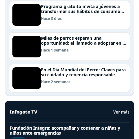
Programa gratuito invita a jóvenes a
transformar sus hábitos de consumo
cosmético, alimenticio y de moda
Hace 3 días
Miles de perros esperan una
oportunidad: el llamado a adoptar en el
Día Internacional del Perro Callejero
Hace 1 semana
En el Día Mundial del Perro: Claves para
su cuidado y tenencia responsable
Hace 2 semanas
Infogate TV
Ver más
Fundación Integra: acompañar y contener a niñas y
niños ante emergencias