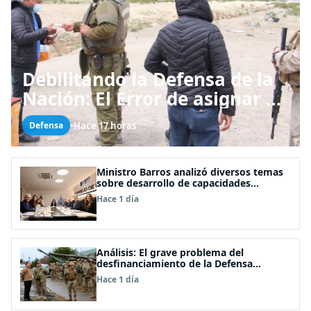
Debilitando la Defensa de la
Nación: El Error de asignar a
las FFAA labores policiales
•
Hace 17 horas
Defensa
Ministro Barros analizó diversos temas
sobre desarrollo de capacidades
estratégicas en sesión del Consejo de
Hace 1 día
Política Espacial
Análisis: El grave problema del
desfinanciamiento de la Defensa
Nacional
Hace 1 día