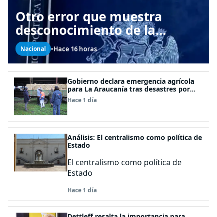
Otro error que muestra
desconocimiento de la
Constitución: Artículo 1
•
Hace 16 horas
Nacional
consagra resguardar la
seguridad nacional y
proteger a los ciudadanos
Gobierno declara emergencia agrícola
para La Araucanía tras desastres por
pasos de sistemas frontales
Hace 1 día
Análisis: El centralismo como política de
Estado
El centralismo como política de
Estado
Hace 1 día
Dettleff resalta la importancia para