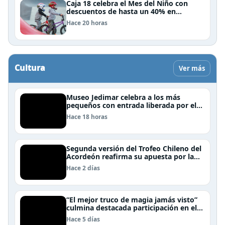
Caja 18 celebra el Mes del Niño con
descuentos de hasta un 40% en
panoramas, cine, shows y streaming
Hace 20 horas
Cultura
Ver más
Museo Jedimar celebra a los más
pequeños con entrada liberada por el
Día del Niño
Hace 18 horas
Segunda versión del Trofeo Chileno del
Acordeón reafirma su apuesta por la
profesionalización del instrumento en
Hace 2 días
Chile
“El mejor truco de magia jamás visto”
culmina destacada participación en el
Festival Off Avignon 2026
Hace 5 días