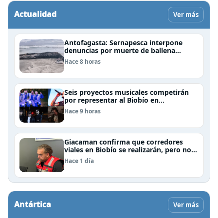
Actualidad
Ver más
Antofagasta: Sernapesca interpone
denuncias por muerte de ballena
jorobada y maltrato a lobos marinos
Hace 8 horas
Seis proyectos musicales competirán
por representar al Biobío en
Rockódromo 2026
Hace 9 horas
Giacaman confirma que corredores
viales en Biobío se realizarán, pero no
por la vía de la concesión
Hace 1 día
Antártica
Ver más