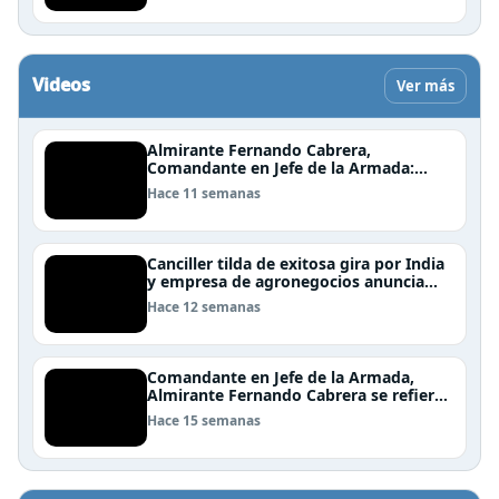
Videos
Ver más
Almirante Fernando Cabrera,
Comandante en Jefe de la Armada:
"Somos una nación Americana,
Hace 11 semanas
Polinésica y Antártica; bioceánica y
tricontinental, cuyo destino se definen
en el mar"
Canciller tilda de exitosa gira por India
y empresa de agronegocios anuncia
aumento de importaciones chilenas
Hace 12 semanas
Comandante en Jefe de la Armada,
Almirante Fernando Cabrera se refiere
al trabajo que realiza la Armada en
Hace 15 semanas
Rapa Nui