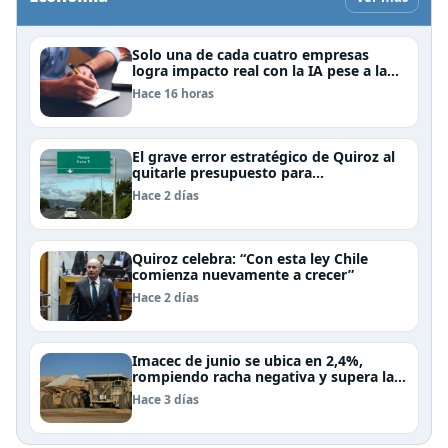
Solo una de cada cuatro empresas
logra impacto real con la IA pese a la
inversión, según el Foro Económico
Hace 16 horas
Mundial
El grave error estratégico de Quiroz al
quitarle presupuesto para
infraestructura vial del Biobío
Hace 2 días
Quiroz celebra: “Con esta ley Chile
comienza nuevamente a crecer”
Hace 2 días
Imacec de junio se ubica en 2,4%,
rompiendo racha negativa y supera las
expectativas
Hace 3 días