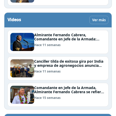
Videos
Ver más
Almirante Fernando Cabrera,
Comandante en Jefe de la Armada:
"Somos una nación Americana,
Hace 11 semanas
Polinésica y Antártica; bioceánica y
tricontinental, cuyo destino se definen
en el mar"
Canciller tilda de exitosa gira por India
y empresa de agronegocios anuncia
aumento de importaciones chilenas
Hace 11 semanas
Comandante en Jefe de la Armada,
Almirante Fernando Cabrera se refiere
al trabajo que realiza la Armada en
Hace 15 semanas
Rapa Nui