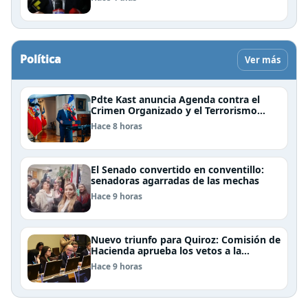
Política
Ver más
Pdte Kast anuncia Agenda contra el
Crimen Organizado y el Terrorismo
(ACOT)
Hace 8 horas
El Senado convertido en conventillo:
senadoras agarradas de las mechas
Hace 9 horas
Nuevo triunfo para Quiroz: Comisión de
Hacienda aprueba los vetos a la
Megarreforma
Hace 9 horas