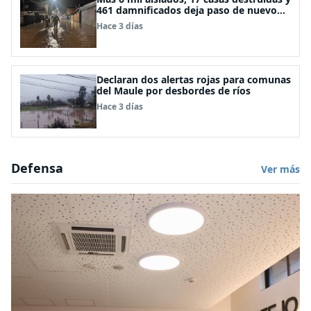
461 damnificados deja paso de nuevo
sistema frontal
Hace 3 días
Declaran dos alertas rojas para comunas
del Maule por desbordes de ríos
Hace 3 días
Defensa
Ver más