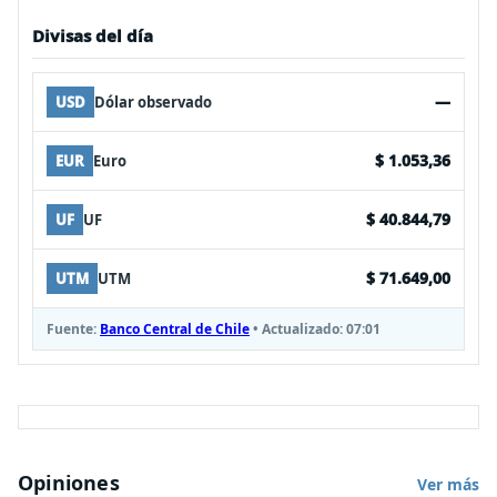
Divisas del día
—
USD
Dólar observado
$ 1.053,36
EUR
Euro
$ 40.844,79
UF
UF
$ 71.649,00
UTM
UTM
Fuente:
Banco Central de Chile
• Actualizado:
07:01
Opiniones
Ver más