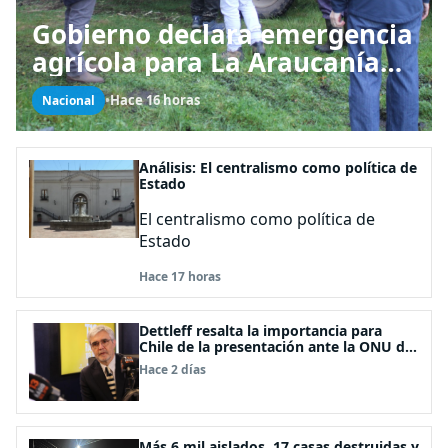
Gobierno declara emergencia
agrícola para La Araucanía
tras desastres por pasos de
•
Hace 16 horas
Nacional
sistemas frontales
Análisis: El centralismo como política de
Estado
El centralismo como política de
Estado
Hace 17 horas
Dettleff resalta la importancia para
Chile de la presentación ante la ONU de
la Plataforma Continental Extendida del
Hace 2 días
Archipiélago Juan Fernández
Más 6 mil aislados, 17 casas destruidas y