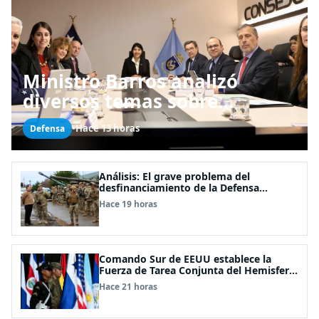
Ministro Barros analizó
diversos temas sobre
desarrollo de capacidades
•
Hace 13 horas
Defensa
estratégicas en sesión del
Consejo de Política Espacial
Análisis: El grave problema del
desfinanciamiento de la Defensa
Nacional
Hace 19 horas
Comando Sur de EEUU establece la
Fuerza de Tarea Conjunta del Hemisferio
Occidental: Incluye a Chile
Hace 21 horas