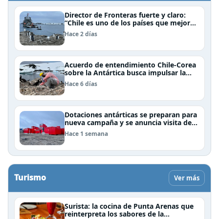
Director de Fronteras fuerte y claro:
“Chile es uno de los países que mejor
derechos tiene para sustentar una
Hace 2 días
reclamación de territorio antártico”
Acuerdo de entendimiento Chile-Corea
sobre la Antártica busca impulsar la
investigación científica
Hace 6 días
Dotaciones antárticas se preparan para
nueva campaña y se anuncia visita de
Pdte Kast y su gabinete al continente
Hace 1 semana
blanco
Turismo
Ver más
Surista: la cocina de Punta Arenas que
reinterpreta los sabores de la