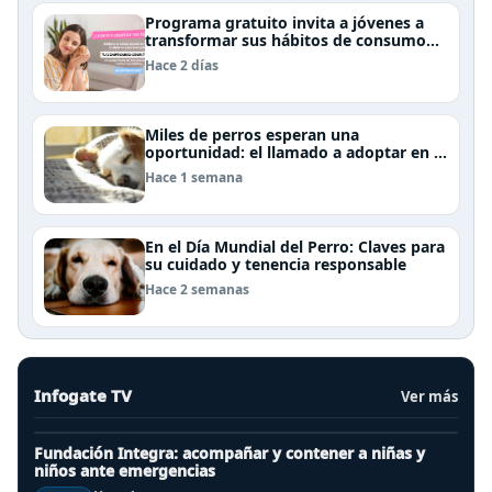
Programa gratuito invita a jóvenes a
transformar sus hábitos de consumo
cosmético, alimenticio y de moda
Hace 2 días
Miles de perros esperan una
oportunidad: el llamado a adoptar en el
Día Internacional del Perro Callejero
Hace 1 semana
En el Día Mundial del Perro: Claves para
su cuidado y tenencia responsable
Hace 2 semanas
Infogate TV
Ver más
Fundación Integra: acompañar y contener a niñas y
niños ante emergencias