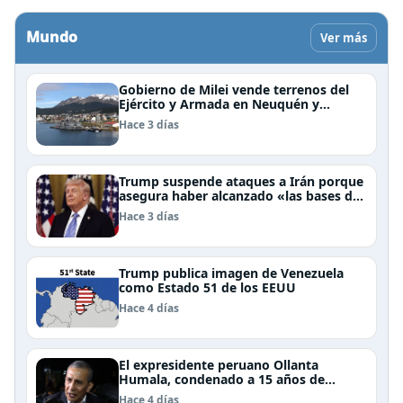
Mundo
Ver más
Gobierno de Milei vende terrenos del
Ejército y Armada en Neuquén y
Ushuaia
Hace 3 días
Trump suspende ataques a Irán porque
asegura haber alcanzado «las bases de
un acuerdo»
Hace 3 días
Trump publica imagen de Venezuela
como Estado 51 de los EEUU
Hace 4 días
El expresidente peruano Ollanta
Humala, condenado a 15 años de
cárcel, sale libre al anularse su caso
Hace 4 días