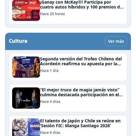
¡Ganay con McKay®! Participa por
cuatro autos híbridos y 100 premios de
$500.000
Hace 20 horas
Cultura
Ver más
Segunda versión del Trofeo Chileno del
Acordeón reafirma su apuesta por la
profesionalización del instrumento en
Hace 1 día
Chile
“El mejor truco de magia jamás visto”
culmina destacada participación en el
Festival Off Avignon 2026
Hace 4 días
El talento de Japón y Chile se reúne en
‘Sesión FIC: Manga Santiago 2026’
Hace 6 días