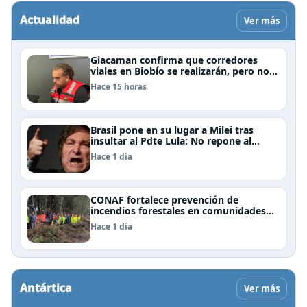
Actualidad
Ver más
Giacaman confirma que corredores
viales en Biobío se realizarán, pero no
por la vía de la concesión
Hace 15 horas
Brasil pone en su lugar a Milei tras
insultar al Pdte Lula: No repone al
embajador en BBSS y rebaja la relación
Hace 1 día
bilateral
CONAF fortalece prevención de
incendios forestales en comunidades
de Temuco y Galvarino
Hace 1 día
Antártica
Ver más