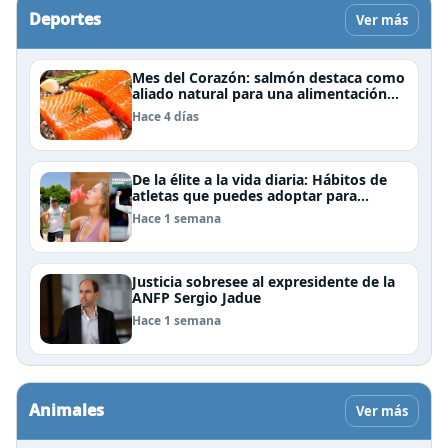
Deportes
Ver más
Mes del Corazón: salmón destaca como
aliado natural para una alimentación
rica en Omega-3
Hace 4 días
De la élite a la vida diaria: Hábitos de
atletas que puedes adoptar para
mejorar tu rendimiento físico
Hace 1 semana
Justicia sobresee al expresidente de la
ANFP Sergio Jadue
Hace 1 semana
Animales
Ver más