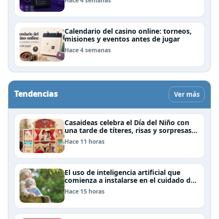
Hace 4 semanas
Calendario del casino online: torneos,
misiones y eventos antes de jugar
Hace 4 semanas
Tendencias
Ver más
Casaideas celebra el Día del Niño con
una tarde de títeres, risas y sorpresas
en el Mall Plaza Vespucio
Hace 11 horas
El uso de inteligencia artificial que
comienza a instalarse en el cuidado de
personas mayores
Hace 15 horas