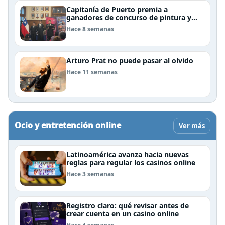
Capitanía de Puerto premia a
ganadores de concurso de pintura y
cierra el Mes del Mar en Puerto Natales
Hace 8 semanas
Arturo Prat no puede pasar al olvido
Hace 11 semanas
Ocio y entretención online
Ver más
Latinoamérica avanza hacia nuevas
reglas para regular los casinos online
Hace 3 semanas
Registro claro: qué revisar antes de
crear cuenta en un casino online