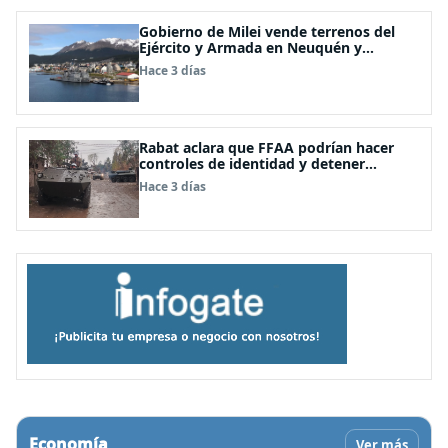
Gobierno de Milei vende terrenos del
Ejército y Armada en Neuquén y
Ushuaia
Hace 3 días
Rabat aclara que FFAA podrían hacer
controles de identidad y detener
personas solo bajo estados de
Hace 3 días
excepción constitucional
Economía
Ver más