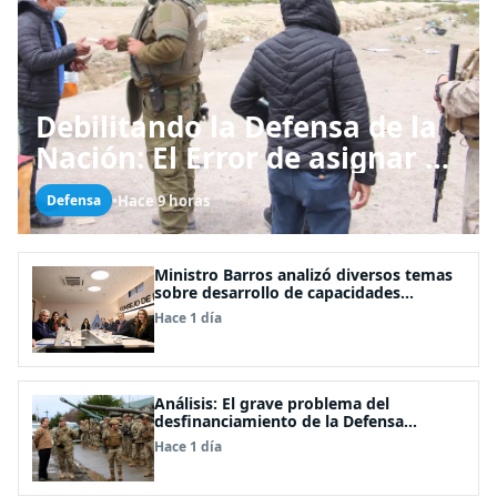
Debilitando la Defensa de la
Nación: El Error de asignar a
las FFAA labores policiales
•
Hace 9 horas
Defensa
Ministro Barros analizó diversos temas
sobre desarrollo de capacidades
estratégicas en sesión del Consejo de
Hace 1 día
Política Espacial
Análisis: El grave problema del
desfinanciamiento de la Defensa
Nacional
Hace 1 día