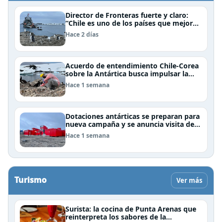
Director de Fronteras fuerte y claro:
“Chile es uno de los países que mejor
derechos tiene para sustentar una
Hace 2 días
reclamación de territorio antártico”
Acuerdo de entendimiento Chile-Corea
sobre la Antártica busca impulsar la
investigación científica
Hace 1 semana
Dotaciones antárticas se preparan para
nueva campaña y se anuncia visita de
Pdte Kast y su gabinete al continente
Hace 1 semana
blanco
Turismo
Ver más
Surista: la cocina de Punta Arenas que
reinterpreta los sabores de la