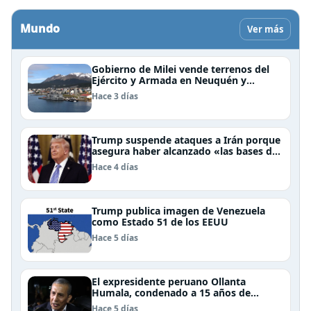
Mundo
Ver más
Gobierno de Milei vende terrenos del
Ejército y Armada en Neuquén y
Ushuaia
Hace 3 días
Trump suspende ataques a Irán porque
asegura haber alcanzado «las bases de
un acuerdo»
Hace 4 días
Trump publica imagen de Venezuela
como Estado 51 de los EEUU
Hace 5 días
El expresidente peruano Ollanta
Humala, condenado a 15 años de
cárcel, sale libre al anularse su caso
Hace 5 días