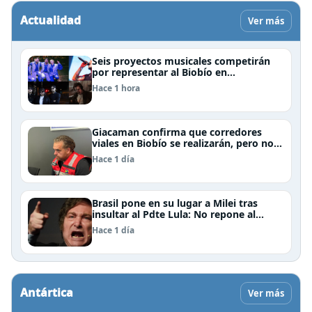
Actualidad
Ver más
Seis proyectos musicales competirán
por representar al Biobío en
Rockódromo 2026
Hace 1 hora
Giacaman confirma que corredores
viales en Biobío se realizarán, pero no
por la vía de la concesión
Hace 1 día
Brasil pone en su lugar a Milei tras
insultar al Pdte Lula: No repone al
embajador en BBSS y rebaja la relación
Hace 1 día
bilateral
Antártica
Ver más