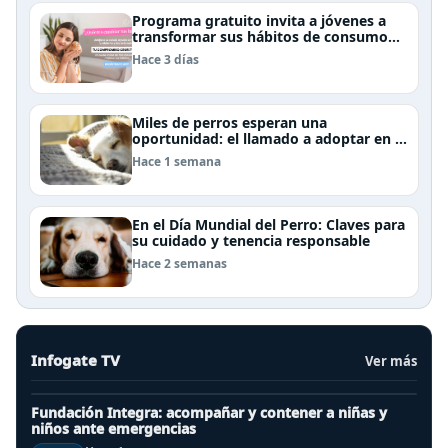
Programa gratuito invita a jóvenes a
transformar sus hábitos de consumo
cosmético, alimenticio y de moda
Hace 3 días
Miles de perros esperan una
oportunidad: el llamado a adoptar en el
Día Internacional del Perro Callejero
Hace 1 semana
En el Día Mundial del Perro: Claves para
su cuidado y tenencia responsable
Hace 2 semanas
Infogate TV
Ver más
Fundación Integra: acompañar y contener a niñas y
niños ante emergencias