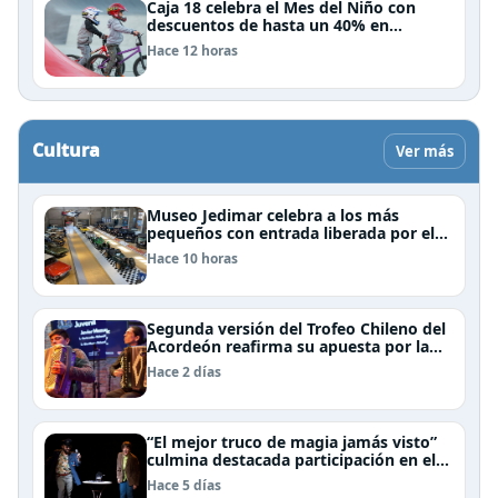
Caja 18 celebra el Mes del Niño con
descuentos de hasta un 40% en
panoramas, cine, shows y streaming
Hace 12 horas
Cultura
Ver más
Museo Jedimar celebra a los más
pequeños con entrada liberada por el
Día del Niño
Hace 10 horas
Segunda versión del Trofeo Chileno del
Acordeón reafirma su apuesta por la
profesionalización del instrumento en
Hace 2 días
Chile
“El mejor truco de magia jamás visto”
culmina destacada participación en el
Festival Off Avignon 2026
Hace 5 días