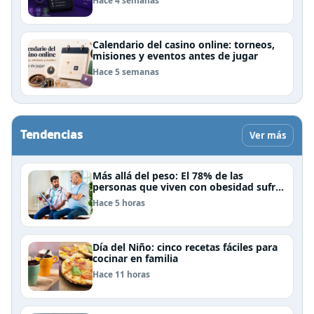
Hace 4 semanas
Calendario del casino online: torneos,
misiones y eventos antes de jugar
Hace 5 semanas
Tendencias
Ver más
Más allá del peso: El 78% de las
personas que viven con obesidad sufre
estrés postraumático debido al estigma
Hace 5 horas
Día del Niño: cinco recetas fáciles para
cocinar en familia
Hace 11 horas