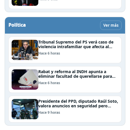
Política
Ver más
Tribunal Supremo del PS verá caso de
violencia intrafamiliar que afecta al
senador Fidel Espinoza
Hace 6 horas
Rabat y reforma al INDH apunta a
eliminar facultad de querellarse para
hacerlo “consultivo”
Hace 6 horas
Presidente del PPD, diputado Raúl Soto,
valora anuncios en seguridad pero
advierte ausencia clave: alzamiento del
Hace 9 horas
secreto bancario