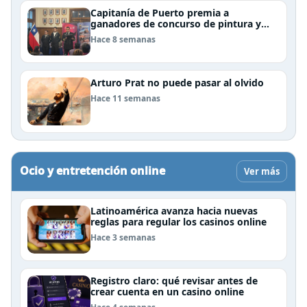
Capitanía de Puerto premia a
ganadores de concurso de pintura y
cierra el Mes del Mar en Puerto Natales
Hace 8 semanas
Arturo Prat no puede pasar al olvido
Hace 11 semanas
Ocio y entretención online
Ver más
Latinoamérica avanza hacia nuevas
reglas para regular los casinos online
Hace 3 semanas
Registro claro: qué revisar antes de
crear cuenta en un casino online