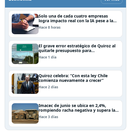
Solo una de cada cuatro empresas
logra impacto real con la IA pese a la
inversión, según el Foro Económico
Hace 8 horas
Mundial
El grave error estratégico de Quiroz al
quitarle presupuesto para
infraestructura vial del Biobío
Hace 1 día
Quiroz celebra: “Con esta ley Chile
comienza nuevamente a crecer”
Hace 2 días
Imacec de junio se ubica en 2,4%,
rompiendo racha negativa y supera las
expectativas
Hace 3 días