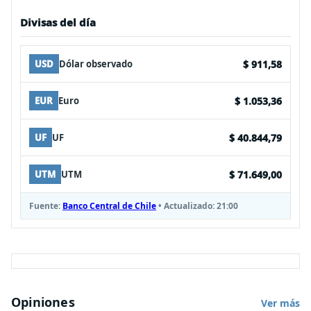
Divisas del día
$ 911,58
USD
Dólar observado
$ 1.053,36
EUR
Euro
$ 40.844,79
UF
UF
$ 71.649,00
UTM
UTM
Fuente:
Banco Central de Chile
• Actualizado:
21:00
Opiniones
Ver más