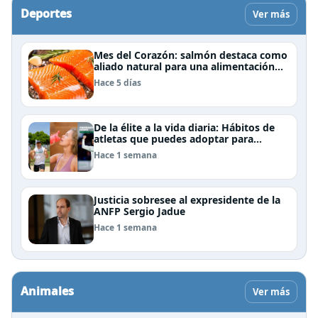
Deportes
Ver más
Mes del Corazón: salmón destaca como
aliado natural para una alimentación
rica en Omega-3
Hace 5 días
De la élite a la vida diaria: Hábitos de
atletas que puedes adoptar para
mejorar tu rendimiento físico
Hace 1 semana
Justicia sobresee al expresidente de la
ANFP Sergio Jadue
Hace 1 semana
Animales
Ver más