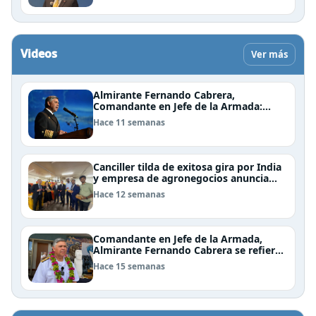
Videos
Ver más
Almirante Fernando Cabrera,
Comandante en Jefe de la Armada:
"Somos una nación Americana,
Hace 11 semanas
Polinésica y Antártica; bioceánica y
tricontinental, cuyo destino se definen
en el mar"
Canciller tilda de exitosa gira por India
y empresa de agronegocios anuncia
aumento de importaciones chilenas
Hace 12 semanas
Comandante en Jefe de la Armada,
Almirante Fernando Cabrera se refiere
al trabajo que realiza la Armada en
Hace 15 semanas
Rapa Nui