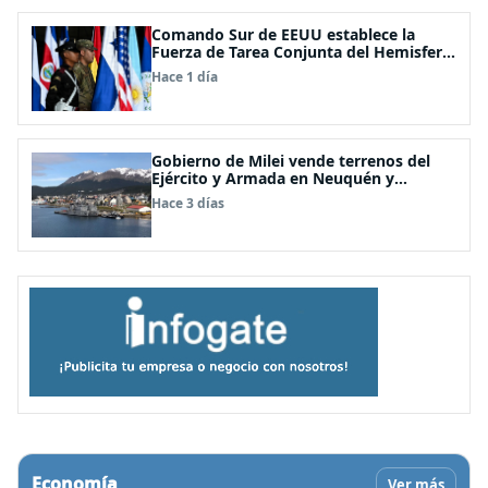
Comando Sur de EEUU establece la
Fuerza de Tarea Conjunta del Hemisferio
Occidental: Incluye a Chile
Hace 1 día
Gobierno de Milei vende terrenos del
Ejército y Armada en Neuquén y
Ushuaia
Hace 3 días
Economía
Ver más