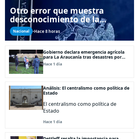
Otro error que muestra
desconocimiento de la
Constitución: Artículo 1
•
Hace 8 horas
Nacional
consagra resguardar la
seguridad nacional y
proteger a los ciudadanos
Gobierno declara emergencia agrícola
para La Araucanía tras desastres por
pasos de sistemas frontales
Hace 1 día
Análisis: El centralismo como política de
Estado
El centralismo como política de
Estado
Hace 1 día
Dettleff resalta la importancia para