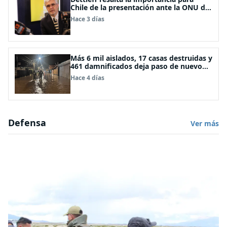
Chile de la presentación ante la ONU de
la Plataforma Continental Extendida del
Hace 3 días
Archipiélago Juan Fernández
Más 6 mil aislados, 17 casas destruidas y
461 damnificados deja paso de nuevo
sistema frontal
Hace 4 días
Defensa
Ver más