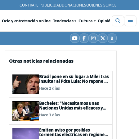
CONTRATE PUBLICIDAD
DONACIONES
QUIÉNES SOMOS
Ocio y entretención online
Tendencias
Cultura
Opinión
Videos
De
B
YouTube
Facebook
Instagram
X
Bluesky
Otras noticias relacionadas
Brasil pone en su lugar a Milei tras
insultar al Pdte Lula: No repone al
embajador en BBSS y rebaja la
Hace 2 días
relación bilateral
Bachelet: "Necesitamos unas
Naciones Unidas más eficaces y
cercanas a las personas"
Hace 3 días
Emiten aviso por posibles
tormentas eléctricas en regiones