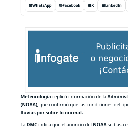
🟢
WhatsApp
🔵
Facebook
⚫
X
🟦
LinkedIn
Meteorología
replicó información de la
Administ
(NOAA)
, que confirmó que las condiciones del tip
lluvias por sobre lo normal.
La
DMC
indica que el anuncio del
NOAA
se basa e