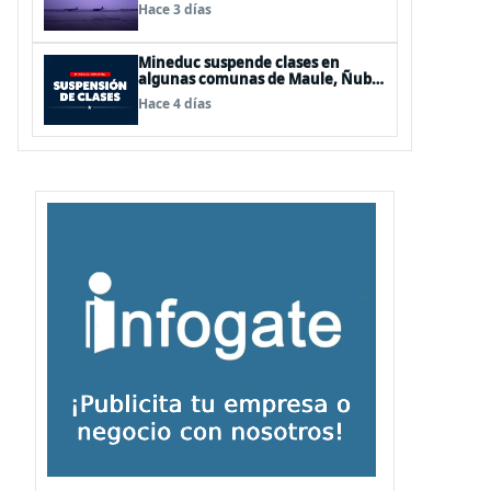
de Los Lagos y Aysén
Hace 3 días
Mineduc suspende clases en
algunas comunas de Maule, Ñuble
y La Araucanía para este lunes
Hace 4 días