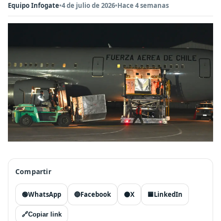
Equipo Infogate
•
4 de julio de 2026
•
Hace 4 semanas
Compartir
🟢
WhatsApp
🔵
Facebook
⚫
X
🟦
LinkedIn
🔗
Copiar link