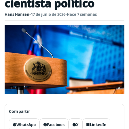
cientista político
Hans Hansen
•
17 de junio de 2026
•
Hace 7 semanas
Compartir
🟢
WhatsApp
🔵
Facebook
⚫
X
🟦
LinkedIn