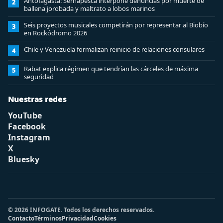
Antofagasta: Sernapesca interpone denuncias por muerte de
2
ballena jorobada y maltrato a lobos marinos
Seis proyectos musicales competirán por representar al Biobío
3
en Rockódromo 2026
Chile y Venezuela formalizan reinicio de relaciones consulares
4
Rabat explica régimen que tendrían las cárceles de máxima
5
seguridad
Nuestras redes
YouTube
Facebook
Instagram
X
Bluesky
© 2026 INFOGATE. Todos los derechos reservados.
Contacto
Términos
Privacidad
Cookies