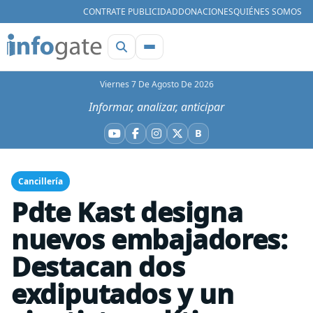
CONTRATE PUBLICIDAD
DONACIONES
QUIÉNES SOMOS
Viernes 7 De Agosto De 2026
Informar, analizar, anticipar
B
YouTube
Facebook
Instagram
X
Bluesky
Cancillería
Pdte Kast designa
nuevos embajadores:
Destacan dos
exdiputados y un