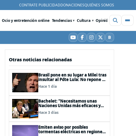
CONTRATE PUBLICIDAD
DONACIONES
QUIÉNES SOMOS
Ocio y entretención online
Tendencias
Cultura
Opinión
Videos
De
B
YouTube
Facebook
Instagram
X
Bluesky
Otras noticias relacionadas
Brasil pone en su lugar a Milei tras
insultar al Pdte Lula: No repone al
embajador en BBSS y rebaja la
Hace 1 día
relación bilateral
Bachelet: "Necesitamos unas
Naciones Unidas más eficaces y
cercanas a las personas"
Hace 3 días
Emiten aviso por posibles
tormentas eléctricas en regiones