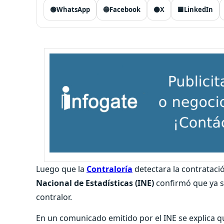
🟢
WhatsApp
🔵
Facebook
⚫
X
🟦
LinkedIn
Luego que la
Contraloría
detectara la contrataci
Nacional de Estadísticas (INE)
confirmó que ya se
contralor.
En un comunicado emitido por el INE se explica q