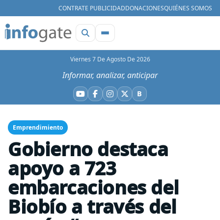
CONTRATE PUBLICIDAD
DONACIONES
QUIÉNES SOMOS
Viernes 7 De Agosto De 2026
Informar, analizar, anticipar
B
YouTube
Facebook
Instagram
X
Bluesky
Emprendimiento
Gobierno destaca
apoyo a 723
embarcaciones del
Biobío a través del