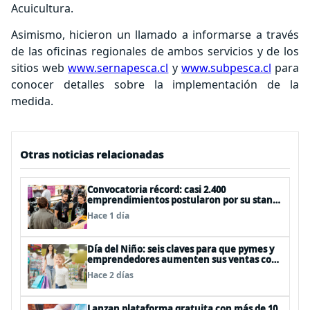
Acuicultura.
Asimismo, hicieron un llamado a informarse a través
de las oficinas regionales de ambos servicios y de los
sitios web
www.sernapesca.cl
y
www.subpesca.cl
para
conocer detalles sobre la implementación de la
medida.
Otras noticias relacionadas
Convocatoria récord: casi 2.400
emprendimientos postularon por su stand
gratuito en el EtMday 2026
Hace 1 día
Día del Niño: seis claves para que pymes y
emprendedores aumenten sus ventas con
publicidad eficiente
Hace 2 días
Lanzan plataforma gratuita con más de 10