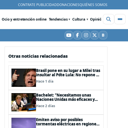
CONTRATE PUBLICIDAD
DONACIONES
QUIÉNES SOMOS
Ocio y entretención online
Tendencias
Cultura
Opinión
Videos
De
B
YouTube
Facebook
Instagram
X
Bluesky
Otras noticias relacionadas
Brasil pone en su lugar a Milei tras
insultar al Pdte Lula: No repone al
embajador en BBSS y rebaja la
Hace 1 día
relación bilateral
Bachelet: "Necesitamos unas
Naciones Unidas más eficaces y
cercanas a las personas"
Hace 2 días
Emiten aviso por posibles
tormentas eléctricas en regiones