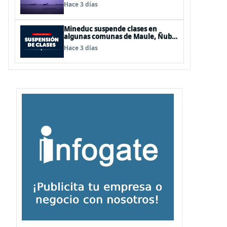
de Los Lagos y Aysén
Hace 3 días
Mineduc suspende clases en
algunas comunas de Maule, Ñuble
y La Araucanía para este lunes
Hace 3 días