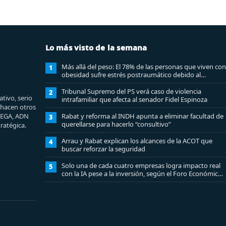
Lo más visto de la semana
Más allá del peso: El 78% de las personas que viven con
1
obesidad sufre estrés postraumático debido al
estigma
Tribunal Supremo del PS verá caso de violencia
2
tivo, serio
intrafamiliar que afecta al senador Fidel Espinoza
e hacen otros
MEGA, ADN
Rabat y reforma al INDH apunta a eliminar facultad de
3
querellarse para hacerlo “consultivo”
ratégica.
Arrau y Rabat explican los alcances de la ACOT que
4
buscar reforzar la seguridad
Solo una de cada cuatro empresas logra impacto real
5
con la IA pese a la inversión, según el Foro Económico
Mundial