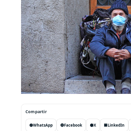
Compartir
🟢
WhatsApp
🔵
Facebook
⚫
X
🟦
LinkedIn