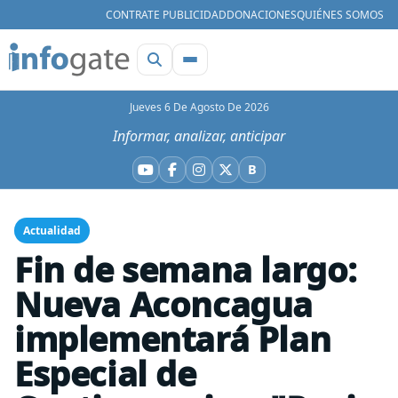
CONTRATE PUBLICIDAD
DONACIONES
QUIÉNES SOMOS
Jueves 6 De Agosto De 2026
Informar, analizar, anticipar
B
YouTube
Facebook
Instagram
X
Bluesky
Actualidad
Fin de semana largo:
Nueva Aconcagua
implementará Plan
Especial de