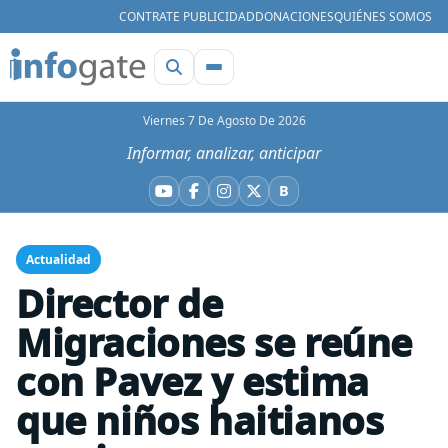
CONTRATE PUBLICIDAD
DONACIONES
QUIÉNES SOMOS
Viernes 7 De Agosto De 2026
Informar, analizar, anticipar
B
YouTube
Facebook
Instagram
X
Bluesky
Actualidad
Director de
Migraciones se reúne
con Pavez y estima
que niños haitianos