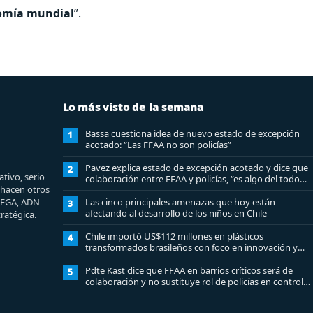
nomía mundial
”.
Lo más visto de la semana
Bassa cuestiona idea de nuevo estado de excepción
1
acotado: “Las FFAA no son policías”
Pavez explica estado de excepción acotado y dice que
2
tivo, serio
colaboración entre FFAA y policías, “es algo del todo
e hacen otros
pertinente analizar”
MEGA, ADN
Las cinco principales amenazas que hoy están
3
afectando al desarrollo de los niños en Chile
ratégica.
Chile importó US$112 millones en plásticos
4
transformados brasileños con foco en innovación y
sostenibilidad
Pdte Kast dice que FFAA en barrios críticos será de
5
colaboración y no sustituye rol de policías en control
del orden público