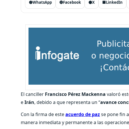
🟢
WhatsApp
🔵
Facebook
⚫
X
🟦
LinkedIn
El canciller
Francisco Pérez Mackenna
valoró est
e
Irán
, debido a que representa un “
avance concr
Con la firma de este
acuerdo de paz
se pone fin a
manera inmediata y permanente a las operaciones 