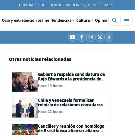
CONTRATE PUBLICIDAD
DONACIONES
QUIÉNES SOMOS
Ocio y entretención online
Tendencias
Cultura
Opinión
Videos
De
B
YouTube
Facebook
Instagram
X
Bluesky
Otras noticias relacionadas
Gobierno respalda candidatura de
Rojo Edwards a la presidencia de la
Unión Interparlamentaria (UIP)
Hace 19 horas
Chile y Venezuela formalizan
reinicio de relaciones consulares
Hace 22 horas
Canciller y reunión con homólogo
de Brasil busca afianzar alianza