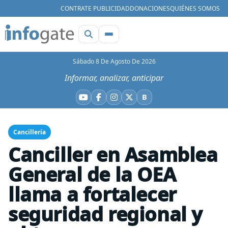
CONTRATE PUBLICIDAD
DONACIONES
QUIÉNES SOMOS
Sábado 8 De Agosto De 2026
Informar, analizar, anticipar
B
YouTube
Facebook
Instagram
X
Bluesky
Cancillería
Canciller en Asamblea
General de la OEA
llama a fortalecer
seguridad regional y