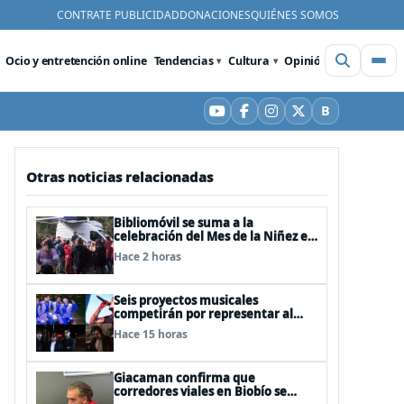
CONTRATE PUBLICIDAD
DONACIONES
QUIÉNES SOMOS
Ocio y entretención online
Tendencias
Cultura
Opinión
Videos
De
B
YouTube
Facebook
Instagram
X
Bluesky
Otras noticias relacionadas
Bibliomóvil se suma a la
celebración del Mes de la Niñez en
Teatro Biobío
Hace 2 horas
Seis proyectos musicales
competirán por representar al
Biobío en Rockódromo 2026
Hace 15 horas
Giacaman confirma que
corredores viales en Biobío se