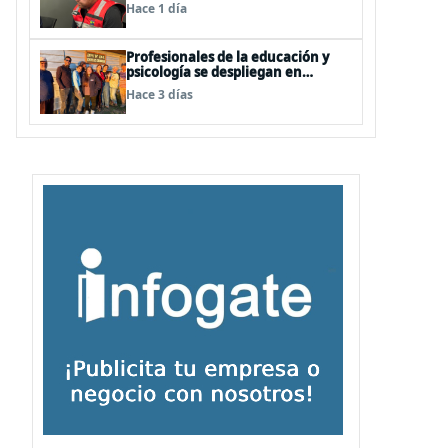
realizarán, pero no por la vía de la
Hace 1 día
concesión
Profesionales de la educación y
psicología se despliegan en
terreno para ir en favor de niños
Hace 3 días
afectados por la emergencia