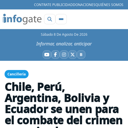
CONTRATE PUBLICIDAD
DONACIONES
QUIÉNES SOMOS
Sábado 8 De Agosto De 2026
Informar, analizar, anticipar
B
YouTube
Facebook
Instagram
X
Bluesky
Cancillería
Chile, Perú,
Argentina, Bolivia y
Ecuador se unen para
el combate del crimen