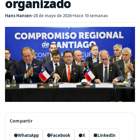
organizado
Hans Hansen
•
28 de mayo de 2026
•
Hace 10 semanas
Compartir
🟢
WhatsApp
🔵
Facebook
⚫
X
🟦
LinkedIn