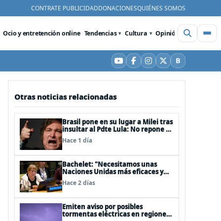
CONTRATE PUBLICIDAD
DONACIONES
QUIÉNES SOMOS
Ocio y entretención online
Tendencias
Cultura
Opinión
Videos
De
B
YouTube
Facebook
Instagram
X
Bluesky
Otras noticias relacionadas
Brasil pone en su lugar a Milei tras
insultar al Pdte Lula: No repone al
embajador en BBSS y rebaja la
Hace 1 día
relación bilateral
Bachelet: "Necesitamos unas
Naciones Unidas más eficaces y
cercanas a las personas"
Hace 2 días
Emiten aviso por posibles
tormentas eléctricas en regiones