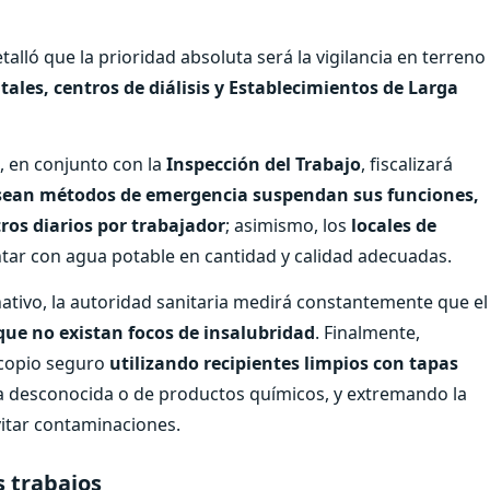
talló que la prioridad absoluta será la vigilancia en terreno
tales, centros de diálisis y Establecimientos de Larga
d, en conjunto con la
Inspección del Trabajo
, fiscalizará
osean métodos de emergencia suspendan sus funciones,
itros diarios por trabajador
; asimismo, los
locales de
ar con agua potable en cantidad y calidad adecuadas.
nativo, la autoridad sanitaria medirá constantemente que el
y que no existan focos de insalubridad
. Finalmente,
acopio seguro
utilizando recipientes limpios con tapas
a desconocida o de productos químicos, y extremando la
vitar contaminaciones.
s trabajos