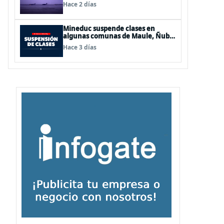
de Los Lagos y Aysén
Hace 2 días
Mineduc suspende clases en
algunas comunas de Maule, Ñuble
y La Araucanía para este lunes
Hace 3 días