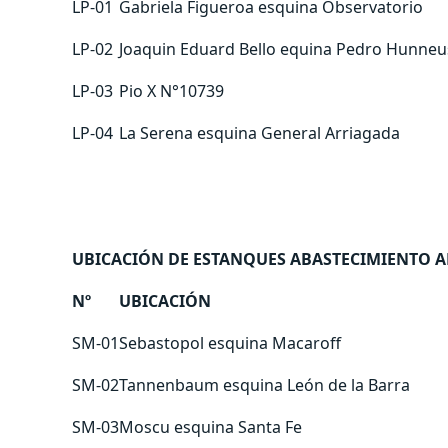
LP-01
Gabriela Figueroa esquina Observatorio
LP-02
Joaquin Eduard Bello equina Pedro Hunneu
LP-03
Pio X N°10739
LP-04
La Serena esquina General Arriagada
UBICACIÓN DE ESTANQUES ABASTECIMIENTO 
Nº
UBICACIÓN
SM-01
Sebastopol esquina Macaroff
SM-02
Tannenbaum esquina León de la Barra
SM-03
Moscu esquina Santa Fe