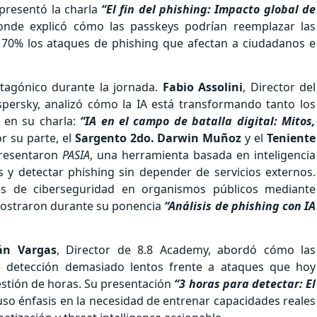
presentó la charla
“El fin del phishing: Impacto global de
onde explicó cómo las passkeys podrían reemplazar las
n 70% los ataques de phishing que afectan a ciudadanos e
rotagónico durante la jornada.
Fabio Assolini
, Director del
spersky, analizó cómo la IA está transformando tanto los
l en su charla:
“IA en el campo de batalla digital: Mitos,
or su parte, el
Sargento 2do. Darwin Muñoz
y el
Teniente
resentaron
PASIA
, una herramienta basada en inteligencia
os y detectar phishing sin depender de servicios externos.
es de ciberseguridad en organismos públicos mediante
 mostraron durante su ponencia
“Análisis de phishing con IA
án Vargas
, Director de 8.8 Academy, abordó cómo las
e detección demasiado lentos frente a ataques que hoy
tión de horas. Su presentación
“3 horas para detectar: El
so énfasis en la necesidad de entrenar capacidades reales