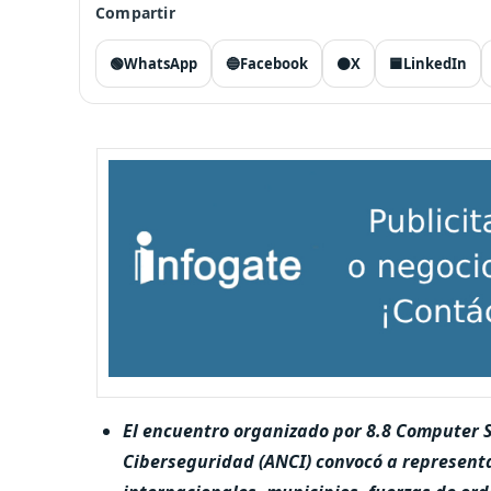
Compartir
🟢
WhatsApp
🔵
Facebook
⚫
X
🟦
LinkedIn
El encuentro organizado por
8.8 Computer S
Ciberseguridad (ANCI)
convocó a representa