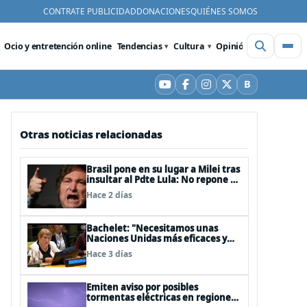
CONTRATE PUBLICIDAD
DONACIONES
QUIÉNES SOMOS
Ocio y entretención online
Tendencias
Cultura
Opinión
Videos
De
B
YouTube
Facebook
Instagram
X
Bluesky
Otras noticias relacionadas
Brasil pone en su lugar a Milei tras
insultar al Pdte Lula: No repone al
embajador en BBSS y rebaja la
Hace 2 días
relación bilateral
Bachelet: "Necesitamos unas
Naciones Unidas más eficaces y
cercanas a las personas"
Hace 3 días
Emiten aviso por posibles
tormentas eléctricas en regiones