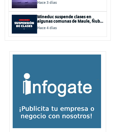
de Los Lagos y Aysén
Hace 3 días
Mineduc suspende clases en
algunas comunas de Maule, Ñuble
y La Araucanía para este lunes
Hace 4 días