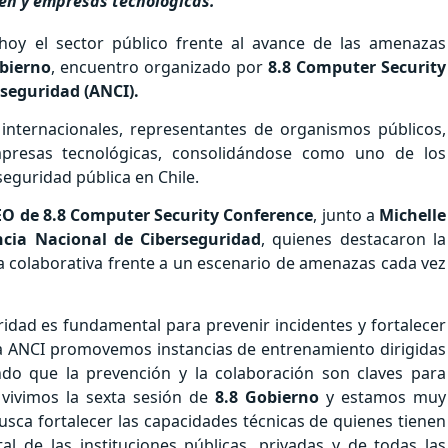
den y empresas tecnológicas.
hoy el sector público frente al avance de las amenazas
bierno
, encuentro organizado por
8.8 Computer Security
seguridad (ANCI).
e internacionales, representantes de organismos públicos,
mpresas tecnológicas, consolidándose como uno de los
eguridad pública en Chile.
CEO de 8.8 Computer Security Conference
, junto a
Michelle
ncia Nacional de Ciberseguridad
, quienes destacaron la
 colaborativa frente a un escenario de amenazas cada vez
idad es fundamental para prevenir incidentes y fortalecer
 la ANCI promovemos instancias de entrenamiento dirigidas
do que la prevención y la colaboración son claves para
r vivimos la sexta sesión de
8.8 Gobierno
y estamos muy
busca fortalecer las capacidades técnicas de quienes tienen
tal de las instituciones públicas, privadas y de todas las