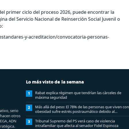
el primer ciclo del proceso 2026, puede encontrar la
a del Servicio Nacional de Reinserción Social Juvenil o
o:
-estandares-y-acreditacion/convocatoria-personas-
Lo más visto de la semana
Rabat explica régimen que tendrían las cárceles de
1
máxima seguridad
Más allá del peso: El 78% de las personas que viven con
2
tivo, serio
obesidad sufre estrés postraumático debido al
e hacen otros
estigma
MEGA, ADN
Tribunal Supremo del PS verá caso de violencia
3
intrafamiliar que afecta al senador Fidel Espinoza
ratégica.