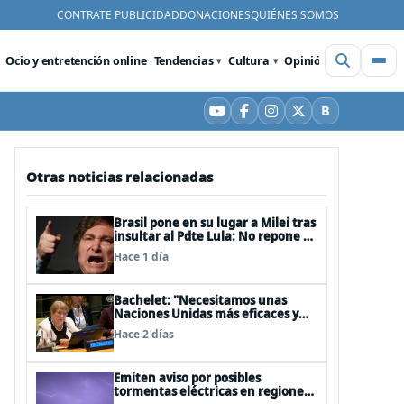
CONTRATE PUBLICIDAD
DONACIONES
QUIÉNES SOMOS
Ocio y entretención online
Tendencias
Cultura
Opinión
Videos
De
B
YouTube
Facebook
Instagram
X
Bluesky
Otras noticias relacionadas
Brasil pone en su lugar a Milei tras
insultar al Pdte Lula: No repone al
embajador en BBSS y rebaja la
Hace 1 día
relación bilateral
Bachelet: "Necesitamos unas
Naciones Unidas más eficaces y
cercanas a las personas"
Hace 2 días
Emiten aviso por posibles
tormentas eléctricas en regiones