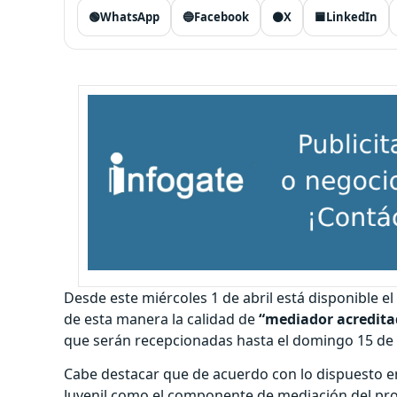
🟢
WhatsApp
🔵
Facebook
⚫
X
🟦
LinkedIn
Desde este miércoles 1 de abril está disponible el
de esta manera la calidad de
“mediador acredita
que serán recepcionadas hasta el domingo 15 de
Cabe destacar que de acuerdo con lo dispuesto e
Juvenil como el componente de mediación del pro