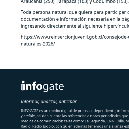
Araucanía (250), Tarapacá (163) y Coquimbo (153).
Toda persona natural que quiera para participar d
documentación e información necesaria en la págin
ingresando directamente al siguiente hipervíncul
https://www.reinsercionjuvenil.gob.cl/consejode
naturales-2026/
Informar, analizar, anticipar
INFOGATE es un medio digital de prensa independiente, informa
y creíble, así dan cuenta las referencias a notas periodística qu
medios de comunicación tales como: La Segunda, CNN Chile, 
Radio, Radio Biobio, con quien además tenemos una alianza est