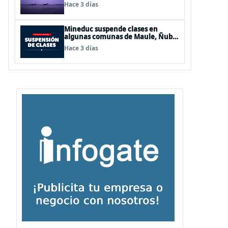
de Los Lagos y Aysén
Hace 3 días
Mineduc suspende clases en
algunas comunas de Maule, Ñuble
y La Araucanía para este lunes
Hace 3 días