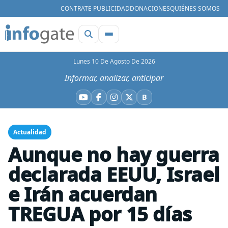
CONTRATE PUBLICIDAD
DONACIONES
QUIÉNES SOMOS
Lunes 10 De Agosto De 2026
Informar, analizar, anticipar
B
YouTube
Facebook
Instagram
X
Bluesky
Actualidad
Aunque no hay guerra
declarada EEUU, Israel
e Irán acuerdan
TREGUA por 15 días