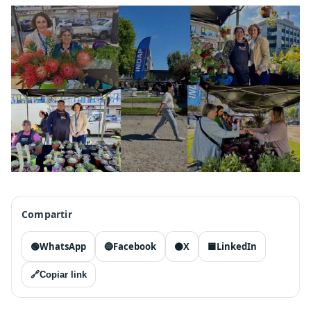
Compartir
🟢
WhatsApp
🔵
Facebook
⚫
X
🟦
LinkedIn
🔗
Copiar link