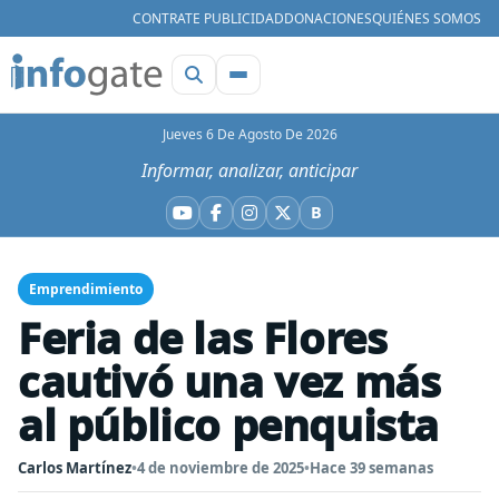
CONTRATE PUBLICIDAD
DONACIONES
QUIÉNES SOMOS
Jueves 6 De Agosto De 2026
Informar, analizar, anticipar
B
YouTube
Facebook
Instagram
X
Bluesky
Emprendimiento
Feria de las Flores
cautivó una vez más
al público penquista
Carlos Martínez
•
4 de noviembre de 2025
•
Hace 39 semanas