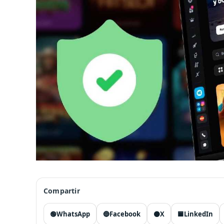
Compartir
🟢
WhatsApp
🔵
Facebook
⚫
X
🟦
LinkedIn