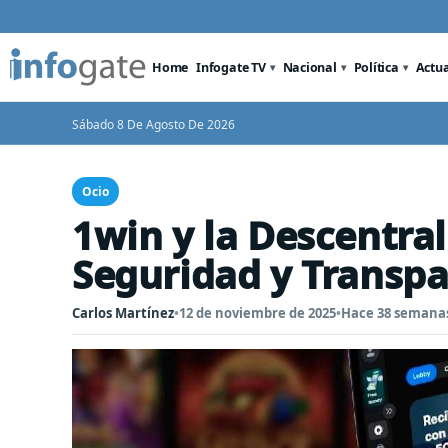
Home
Infogate TV
Nacional
Política
Actu
Sábado 8 De Agosto De 2026
Ocio
1win y la Descentra
Seguridad y Transpa
Carlos Martínez
•
12 de noviembre de 2025
•
Hace 38 semana