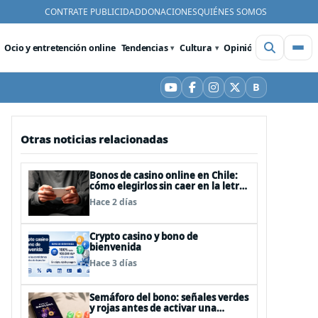
CONTRATE PUBLICIDAD
DONACIONES
QUIÉNES SOMOS
Ocio y entretención online
Tendencias
Cultura
Opinión
Videos
De
B
YouTube
Facebook
Instagram
X
Bluesky
Otras noticias relacionadas
Bonos de casino online en Chile:
cómo elegirlos sin caer en la letra
chica
Hace 2 días
Crypto casino y bono de
bienvenida
Hace 3 días
Semáforo del bono: señales verdes
y rojas antes de activar una