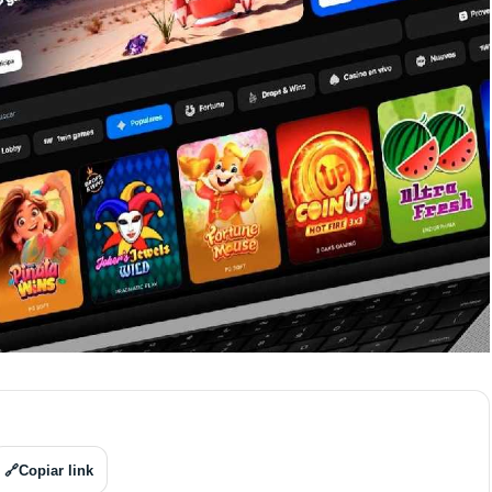
🔗
Copiar link