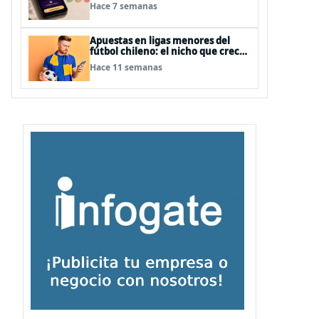
bienvenida
Hace 7 semanas
Apuestas en ligas menores del
fútbol chileno: el nicho que crece
en silencio entre datos, streaming
Hace 11 semanas
y nuevas audiencias