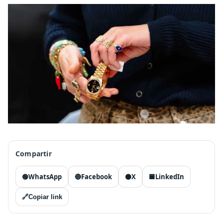
Compartir
🟢
WhatsApp
🔵
Facebook
⚫
X
🟦
LinkedIn
🔗
Copiar link