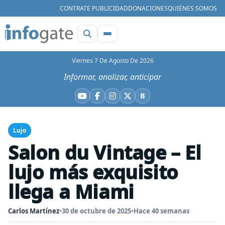
CONTRATE PUBLICIDAD
DONACIONES
QUIÉNES SOMOS
Viernes 7 De Agosto De 2026
Informar, analizar, anticipar
B
YouTube
Facebook
Instagram
X
Bluesky
Lujo
Salon du Vintage – El
lujo más exquisito
llega a Miami
Carlos Martínez
•
30 de octubre de 2025
•
Hace 40 semanas