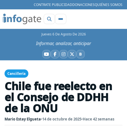
CONTRATE PUBLICIDAD
DONACIONES
QUIÉNES SOMOS
Jueves 6 De Agosto De 2026
Informar, analizar, anticipar
B
YouTube
Facebook
Instagram
X
Bluesky
Cancillería
Chile fue reelecto en
el Consejo de DDHH
de la ONU
Mario Estay Elgueta
•
14 de octubre de 2025
•
Hace 42 semanas