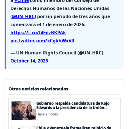
a
#Chile
como miembro del Consejo de
Derechos Humanos de las Naciones Unidas
(
@UN_HRC
) por un periodo de tres años que
comenzará el 1 de enero de 2026.
https://t.co/f4EdzBKPAk
pic.twitter.com/xCgkhWxVll
— UN Human Rights Council (@UN_HRC)
October 14, 2025
Otras noticias relacionadas
Gobierno respalda candidatura de Rojo
Edwards a la presidencia de la Unión
Interparlamentaria (UIP)
Hace 2 horas
Chile y Venezuela formalizan reinicio de