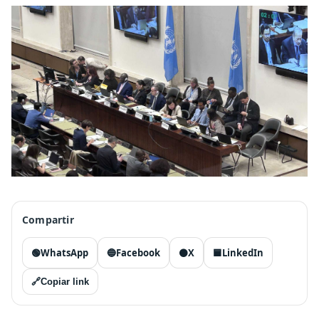
Compartir
🟢
WhatsApp
🔵
Facebook
⚫
X
🟦
LinkedIn
🔗
Copiar link