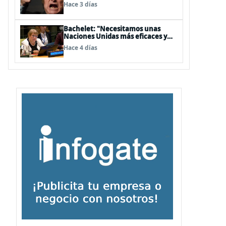
embajador en BBSS y rebaja la
Hace 3 días
relación bilateral
Bachelet: "Necesitamos unas
Naciones Unidas más eficaces y
cercanas a las personas"
Hace 4 días