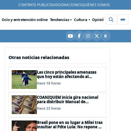
CONTRATE PUBLICIDAD
DONACIONES
QUIÉNES SOMOS
Ocio y entretención online
Tendencias
Cultura
Opinión
Videos
De
B
YouTube
Facebook
Instagram
X
Bluesky
Otras noticias relacionadas
Las cinco principales amenazas
que hoy están afectando al
desarrollo de los niños en Chile
Hace 18 horas
COANIQUEM inicia gira nacional
para distribuir Manual de
Quemaduras a profesionales de la
Hace 23 horas
salud
Brasil pone en su lugar a Milei tras
insultar al Pdte Lula: No repone al