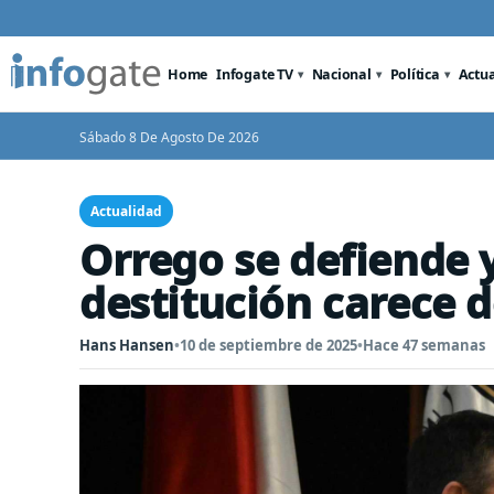
Home
Infogate TV
Nacional
Política
Actu
Sábado 8 De Agosto De 2026
Actualidad
Orrego se defiende 
destitución carece 
Hans Hansen
•
10 de septiembre de 2025
•
Hace 47 semanas