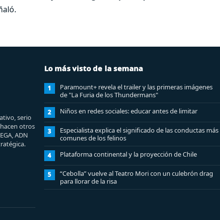
ñaló.
Lo más visto de la semana
Paramount+ revela el trailer y las primeras imágenes
1
de "La Furia de los Thundermans"
Niños en redes sociales: educar antes de limitar
2
tivo, serio
e hacen otros
Especialista explica el significado de las conductas más
3
MEGA, ADN
comunes de los felinos
ratégica.
Plataforma continental y la proyección de Chile
4
“Cebolla” vuelve al Teatro Mori con un culebrón drag
5
para llorar de la risa