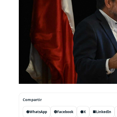
Compartir
🟢
WhatsApp
🔵
Facebook
⚫
X
🟦
LinkedIn