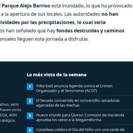
l
Parque Alejo Barrios
está inundado, lo que ha provocado
a la apertura de sus locales. Las autoridades
no han
vidades por las precipitaciones, lo cual sería
rios han señalado que hay
fondas destruidas y caminos
mensales lleguen esta jornada a disfrutar.
Lo más visto de la semana
Pdte Kast anuncia Agenda contra el Crimen
1
Organizado y el Terrorismo (ACOT)
El Senado convertido en conventillo: senadoras
2
tivo, serio
agarradas de las mechas
e hacen otros
MEGA, ADN
Nuevo triunfo para Quiroz: Comisión de Hacienda
3
aprueba los vetos a la Megarreforma
ratégica.
Casaideas celebra el Día del Niño con una tarde de
4