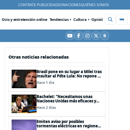
CONTRATE PUBLICIDAD
DONACIONES
QUIÉNES SOMOS
Ocio y entretención online
Tendencias
Cultura
Opinión
Videos
De
B
YouTube
Facebook
Instagram
X
Bluesky
Otras noticias relacionadas
Brasil pone en su lugar a Milei tras
insultar al Pdte Lula: No repone al
embajador en BBSS y rebaja la
Hace 1 día
relación bilateral
Bachelet: "Necesitamos unas
Naciones Unidas más eficaces y
cercanas a las personas"
Hace 2 días
Emiten aviso por posibles
tormentas eléctricas en regiones