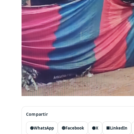
Compartir
🟢
WhatsApp
🔵
Facebook
⚫
X
🟦
LinkedIn