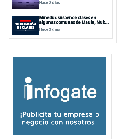
de Los Lagos y Aysén
Hace 2 días
Mineduc suspende clases en
algunas comunas de Maule, Ñuble
y La Araucanía para este lunes
Hace 3 días