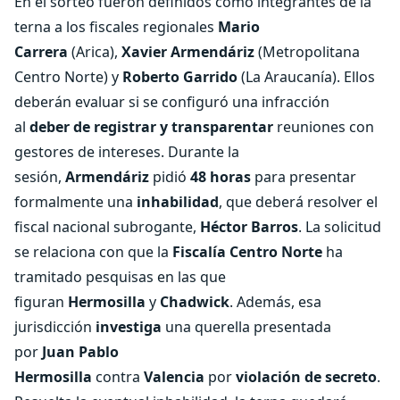
En el sorteo fueron definidos como integrantes de la
terna a los fiscales regionales
Mario
Carrera
(Arica),
Xavier Armendáriz
(Metropolitana
Centro Norte) y
Roberto Garrido
(La Araucanía). Ellos
deberán evaluar si se configuró una infracción
al
deber de registrar y transparentar
reuniones con
gestores de intereses. Durante la
sesión,
Armendáriz
pidió
48 horas
para presentar
formalmente una
inhabilidad
, que deberá resolver el
fiscal nacional subrogante,
Héctor Barros
. La solicitud
se relaciona con que la
Fiscalía Centro Norte
ha
tramitado pesquisas en las que
figuran
Hermosilla
y
Chadwick
. Además, esa
jurisdicción
investiga
una querella presentada
por
Juan Pablo
Hermosilla
contra
Valencia
por
violación de secreto
.