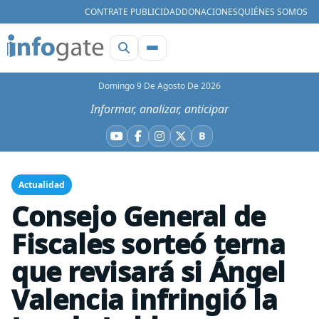
CONTRATE PUBLICIDAD
DONACIONES
QUIÉNES SOMOS
Domingo 9 De Agosto De 2026
Informar, analizar, anticipar
B
YouTube
Facebook
Instagram
X
Bluesky
Actualidad
Consejo General de
Fiscales sorteó terna
que revisará si Ángel
Valencia infringió la