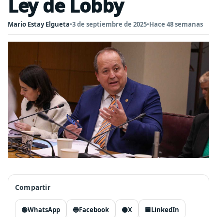
Ley de Lobby
Mario Estay Elgueta
•
3 de septiembre de 2025
•
Hace 48 semanas
Compartir
🟢
WhatsApp
🔵
Facebook
⚫
X
🟦
LinkedIn