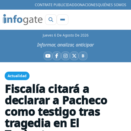
CONTRATE PUBLICIDAD
DONACIONES
QUIÉNES SOMOS
Jueves 6 De Agosto De 2026
Informar, analizar, anticipar
B
YouTube
Facebook
Instagram
X
Bluesky
Actualidad
Fiscalía citará a
declarar a Pacheco
como testigo tras
tragedia en El