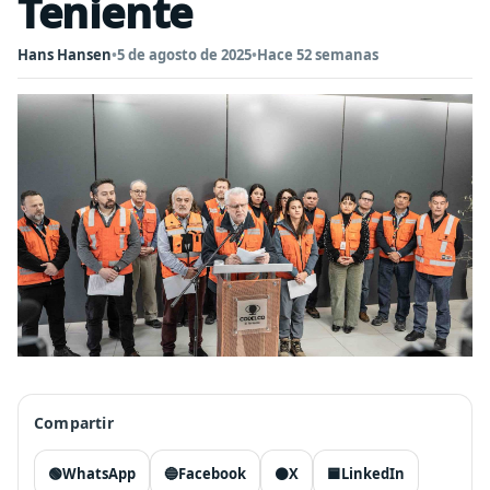
Teniente
Hans Hansen
•
5 de agosto de 2025
•
Hace 52 semanas
Compartir
🟢
WhatsApp
🔵
Facebook
⚫
X
🟦
LinkedIn