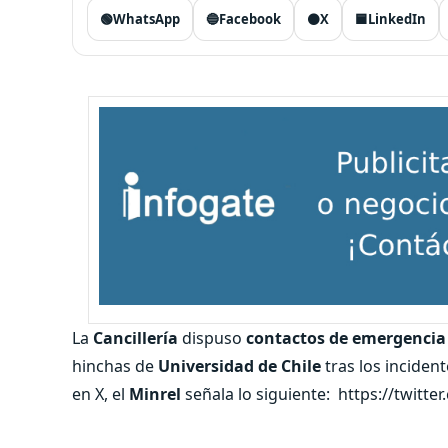
🟢
WhatsApp
🔵
Facebook
⚫
X
🟦
LinkedIn
La
Cancillería
dispuso
contactos de emergencia 
hinchas de
Universidad de Chile
tras los inciden
en X, el
Minrel
señala lo siguiente:
https://twitt