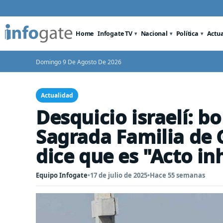
Home
Infogate TV
Nacional
Política
Actu
Domingo 9 De Agosto De 2026
Actualidad
Desquicio israelí: b
Sagrada Familia de 
dice que es "Acto i
Equipo Infogate
•
17 de julio de 2025
•
Hace 55 semanas