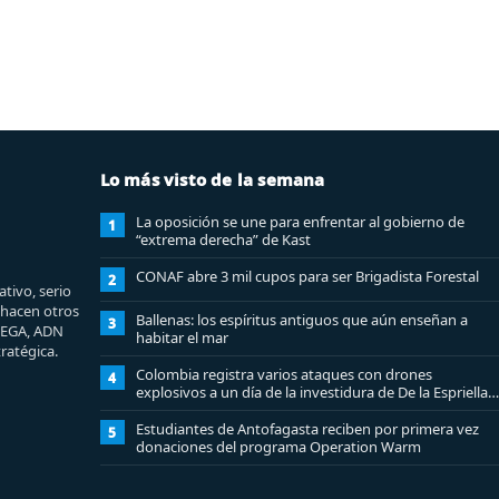
Lo más visto de la semana
La oposición se une para enfrentar al gobierno de
1
“extrema derecha” de Kast
CONAF abre 3 mil cupos para ser Brigadista Forestal
2
tivo, serio
e hacen otros
Ballenas: los espíritus antiguos que aún enseñan a
3
MEGA, ADN
habitar el mar
ratégica.
Colombia registra varios ataques con drones
4
explosivos a un día de la investidura de De la Espriella:
un policía muerto
Estudiantes de Antofagasta reciben por primera vez
5
donaciones del programa Operation Warm