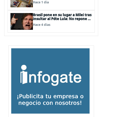
Quemaduras a profesionales de la
Hace 1 día
salud
Brasil pone en su lugar a Milei tras
insultar al Pdte Lula: No repone al
embajador en BBSS y rebaja la
Hace 4 días
relación bilateral