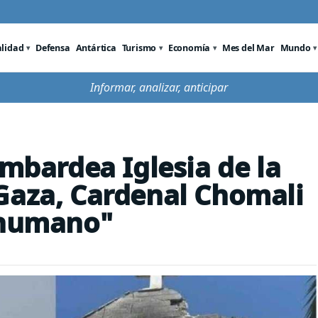
alidad
Defensa
Antártica
Turismo
Economía
Mes del Mar
Mundo
Informar, analizar, anticipar
ombardea Iglesia de la
Gaza, Cardenal Chomali
nhumano"