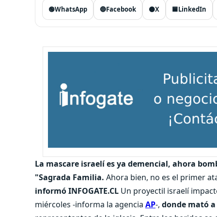
🟢
WhatsApp
🔵
Facebook
⚫
X
🟦
LinkedIn
La mascare israelí es ya demencial, ahora bomba
"Sagrada Familia.
Ahora bien, no es el primer ata
informó INFOGATE.CL
Un proyectil israelí impactó
miércoles -informa la agencia
AP
-,
donde mató a 