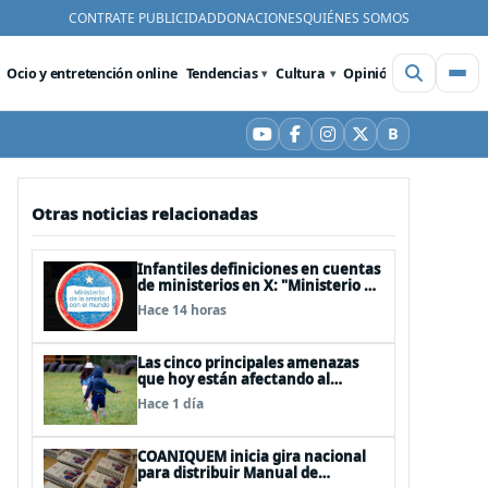
CONTRATE PUBLICIDAD
DONACIONES
QUIÉNES SOMOS
Ocio y entretención online
Tendencias
Cultura
Opinión
Videos
De
B
YouTube
Facebook
Instagram
X
Bluesky
Otras noticias relacionadas
Infantiles definiciones en cuentas
de ministerios en X: "Ministerio de
Cuidar la Plata", "Ministerio de la
Hace 14 horas
amistad..."
Las cinco principales amenazas
que hoy están afectando al
desarrollo de los niños en Chile
Hace 1 día
COANIQUEM inicia gira nacional
para distribuir Manual de