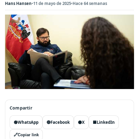
Hans Hansen
•
11 de mayo de 2025
•
Hace 64 semanas
Compartir
🟢
WhatsApp
🔵
Facebook
⚫
X
🟦
LinkedIn
🔗
Copiar link