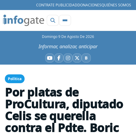
CONTRATE PUBLICIDAD
DONACIONES
QUIÉNES SOMOS
Domingo 9 De Agosto De 2026
Informar, analizar, anticipar
B
YouTube
Facebook
Instagram
X
Bluesky
Política
Por platas de
ProCultura, diputado
Celis se querella
contra el Pdte. Boric