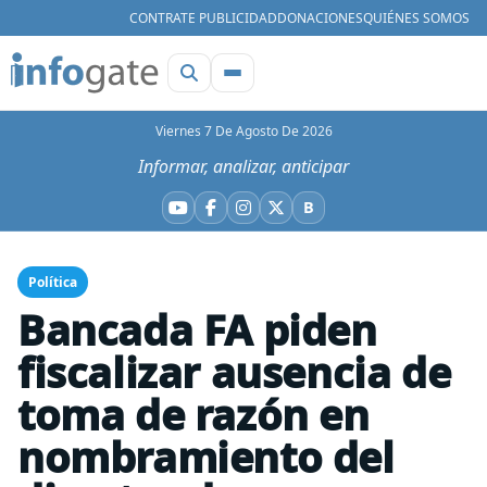
CONTRATE PUBLICIDAD
DONACIONES
QUIÉNES SOMOS
Viernes 7 De Agosto De 2026
Informar, analizar, anticipar
B
YouTube
Facebook
Instagram
X
Bluesky
Política
Bancada FA piden
fiscalizar ausencia de
toma de razón en
nombramiento del