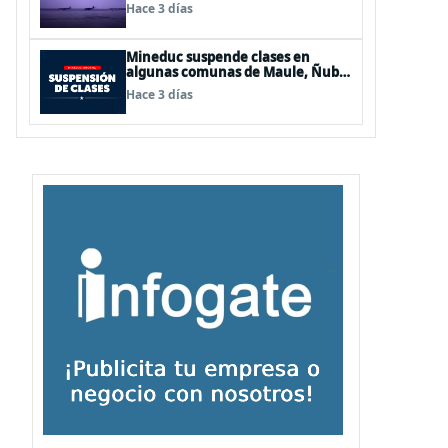
de Los Lagos y Aysén
Hace 3 días
Mineduc suspende clases en
algunas comunas de Maule, Ñuble
y La Araucanía para este lunes
Hace 3 días