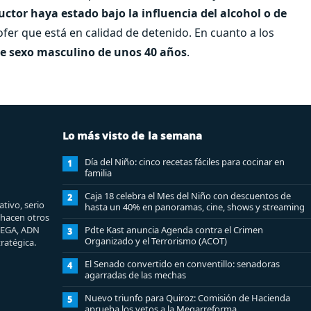
ctor haya estado bajo la influencia del alcohol o de
ofer que está en calidad de detenido. En cuanto a los
de sexo masculino de unos 40 años
.
Lo más visto de la semana
Día del Niño: cinco recetas fáciles para cocinar en
1
familia
Caja 18 celebra el Mes del Niño con descuentos de
2
tivo, serio
hasta un 40% en panoramas, cine, shows y streaming
e hacen otros
MEGA, ADN
Pdte Kast anuncia Agenda contra el Crimen
3
Organizado y el Terrorismo (ACOT)
ratégica.
El Senado convertido en conventillo: senadoras
4
agarradas de las mechas
Nuevo triunfo para Quiroz: Comisión de Hacienda
5
aprueba los vetos a la Megarreforma