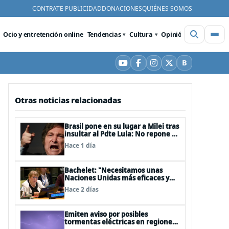
CONTRATE PUBLICIDAD
DONACIONES
QUIÉNES SOMOS
Ocio y entretención online
Tendencias
Cultura
Opinión
Videos
De
B
YouTube
Facebook
Instagram
X
Bluesky
Otras noticias relacionadas
Brasil pone en su lugar a Milei tras
insultar al Pdte Lula: No repone al
embajador en BBSS y rebaja la
Hace 1 día
relación bilateral
Bachelet: "Necesitamos unas
Naciones Unidas más eficaces y
cercanas a las personas"
Hace 2 días
Emiten aviso por posibles
tormentas eléctricas en regiones