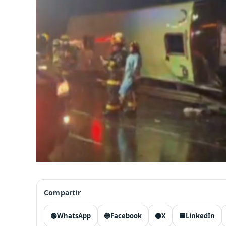
Compartir
🟢
WhatsApp
🔵
Facebook
⚫
X
🟦
LinkedIn