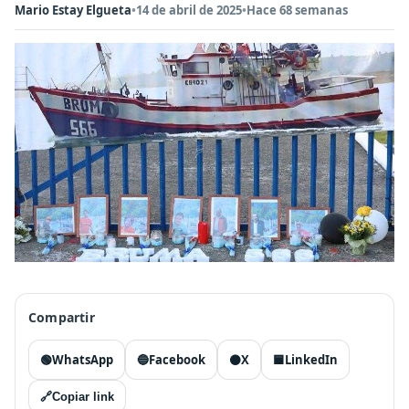
Mario Estay Elgueta
•
14 de abril de 2025
•
Hace 68 semanas
Compartir
🟢
WhatsApp
🔵
Facebook
⚫
X
🟦
LinkedIn
🔗
Copiar link