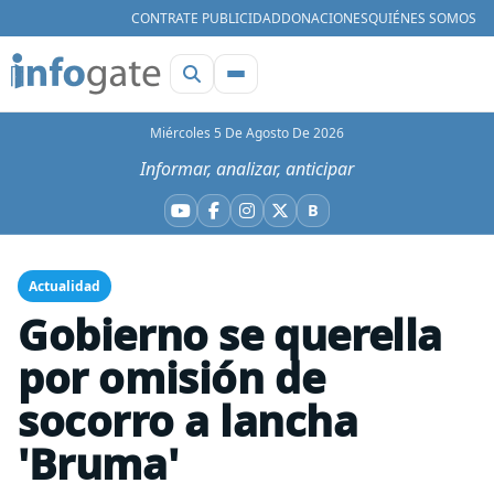
CONTRATE PUBLICIDAD
DONACIONES
QUIÉNES SOMOS
Miércoles 5 De Agosto De 2026
Informar, analizar, anticipar
B
YouTube
Facebook
Instagram
X
Bluesky
Actualidad
Gobierno se querella
por omisión de
socorro a lancha
'Bruma'