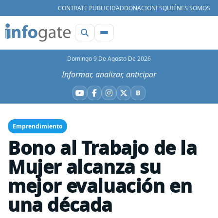
CONTRATE PUBLICIDAD
DONACIONES
QUIÉNES SOMOS
Domingo 9 De Agosto De 2026
Informar, analizar, anticipar
B
YouTube
Facebook
Instagram
X
Bluesky
Emprendimiento
Bono al Trabajo de la
Mujer alcanza su
mejor evaluación en
una década