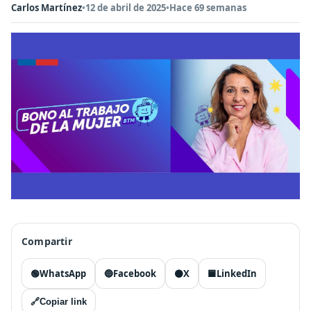
Carlos Martínez
•
12 de abril de 2025
•
Hace 69 semanas
Compartir
🟢
WhatsApp
🔵
Facebook
⚫
X
🟦
LinkedIn
🔗
Copiar link