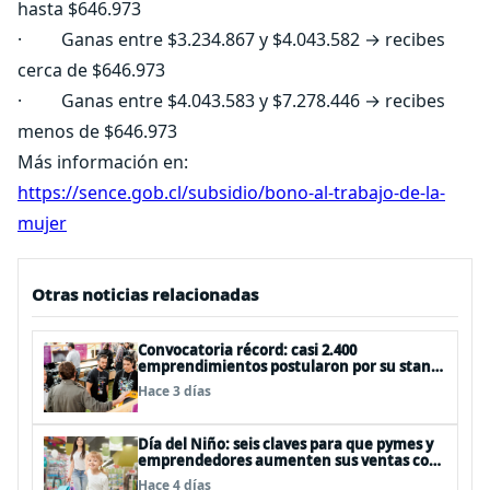
hasta $646.973
· Ganas entre $3.234.867 y $4.043.582 → recibes
cerca de $646.973
· Ganas entre $4.043.583 y $7.278.446 → recibes
menos de $646.973
Más información en:
https://sence.gob.cl/subsidio/bono-al-trabajo-de-la-
mujer
Otras noticias relacionadas
Convocatoria récord: casi 2.400
emprendimientos postularon por su stand
gratuito en el EtMday 2026
Hace 3 días
Día del Niño: seis claves para que pymes y
emprendedores aumenten sus ventas con
publicidad eficiente
Hace 4 días