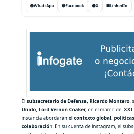
🟢
WhatsApp
🔵
Facebook
⚫
X
🟦
LinkedIn
El
subsecretario de Defensa, Ricardo Montero
, 
Unido, Lord Vernon Coaker,
en el marco del
XXI
instancia abordarán
el contexto global, polític
colaboració
n. En su cuenta de instagram, el sub