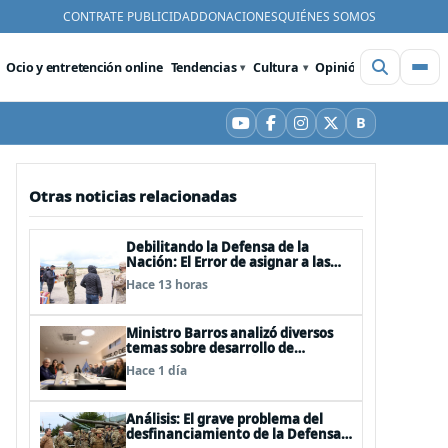
CONTRATE PUBLICIDAD
DONACIONES
QUIÉNES SOMOS
Ocio y entretención online
Tendencias
Cultura
Opinión
Videos
De
B
YouTube
Facebook
Instagram
X
Bluesky
Otras noticias relacionadas
Debilitando la Defensa de la
Nación: El Error de asignar a las
FFAA labores policiales
Hace 13 horas
Ministro Barros analizó diversos
temas sobre desarrollo de
capacidades estratégicas en
Hace 1 día
sesión del Consejo de Política
Espacial
Análisis: El grave problema del
desfinanciamiento de la Defensa