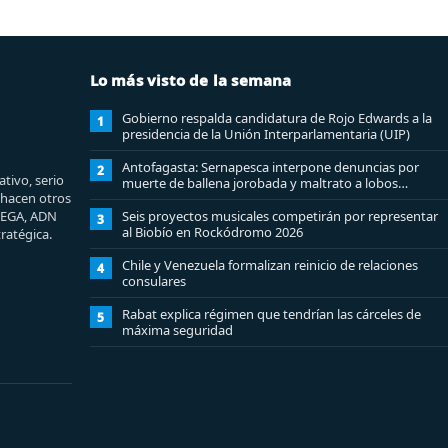
Lo más visto de la semana
Gobierno respalda candidatura de Rojo Edwards a la
1
presidencia de la Unión Interparlamentaria (UIP)
Antofagasta: Sernapesca interpone denuncias por
2
tivo, serio
muerte de ballena jorobada y maltrato a lobos
e hacen otros
marinos
MEGA, ADN
Seis proyectos musicales competirán por representar
3
al Biobío en Rockódromo 2026
ratégica.
Chile y Venezuela formalizan reinicio de relaciones
4
consulares
Rabat explica régimen que tendrían las cárceles de
5
máxima seguridad