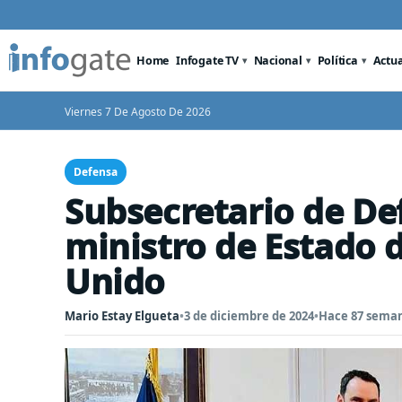
Home
Infogate TV
Nacional
Política
Actu
Viernes 7 De Agosto De 2026
Defensa
Subsecretario de De
ministro de Estado 
Unido
Mario Estay Elgueta
•
3 de diciembre de 2024
•
Hace 87 sema