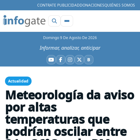
CONTRATE PUBLICIDAD
DONACIONES
QUIÉNES SOMOS
Domingo 9 De Agosto De 2026
Informar, analizar, anticipar
B
YouTube
Facebook
Instagram
X
Bluesky
Actualidad
Meteorología da aviso
por altas
temperaturas que
podrían oscilar entre