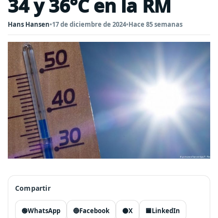
34 y 36°C en la RM
Hans Hansen
•
17 de diciembre de 2024
•
Hace 85 semanas
Compartir
🟢
WhatsApp
🔵
Facebook
⚫
X
🟦
LinkedIn