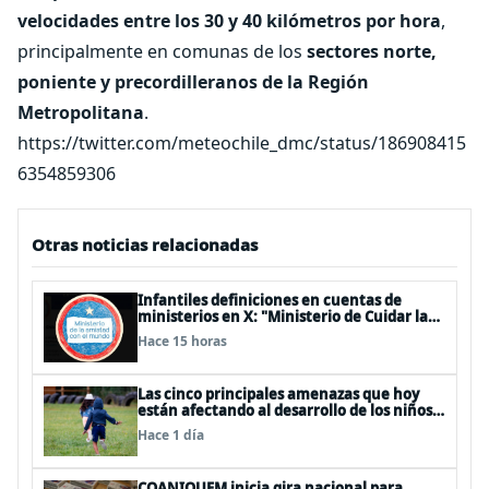
velocidades entre los 30 y 40 kilómetros por hora
,
principalmente en comunas de los
sectores norte,
poniente y precordilleranos de la Región
Metropolitana
.
https://twitter.com/meteochile_dmc/status/186908415
6354859306
Otras noticias relacionadas
Infantiles definiciones en cuentas de
ministerios en X: "Ministerio de Cuidar la
Plata", "Ministerio de la amistad..."
Hace 15 horas
Las cinco principales amenazas que hoy
están afectando al desarrollo de los niños
en Chile
Hace 1 día
COANIQUEM inicia gira nacional para