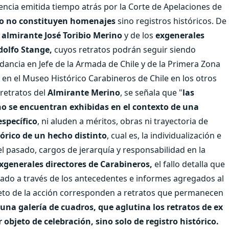
tencia emitida tiempo atrás por la Corte de Apelaciones de
eo no constituyen homenajes
sino registros históricos. De
l
almirante José Toribio Merino
y de los
exgenerales
dolfo Stange,
cuyos retratos podrán seguir siendo
dancia en Jefe de la Armada de Chile y de la Primera Zona
 en el Museo Histórico Carabineros de Chile en los otros
 retratos del
Almirante Merino
, se señala que "
las
 no se encuentran exhibidas en el contexto de una
specífico
, ni aluden a méritos, obras ni trayectoria de
órico de un hecho distinto
, cual es, la individualización e
 pasado, cargos de jerarquía y responsabilidad en la
exgenerales directores de Carabineros,
el fallo detalla que
itado a través de los antecedentes e informes agregados al
jeto de la acción corresponden a retratos que permanecen
una galería de cuadros, que aglutina los retratos de ex
objeto de celebración, sino solo de registro histórico.