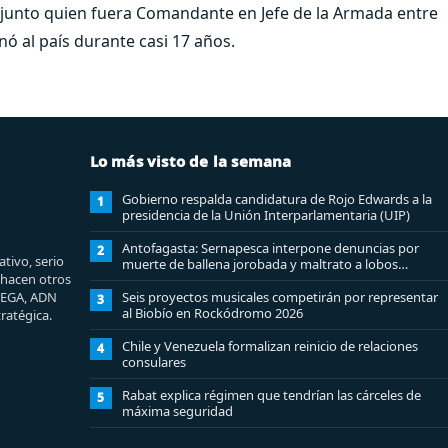
 junto quien fuera Comandante en Jefe de la Armada entre
nó al país durante casi 17 años.
Lo más visto de la semana
Gobierno respalda candidatura de Rojo Edwards a la
1
presidencia de la Unión Interparlamentaria (UIP)
Antofagasta: Sernapesca interpone denuncias por
2
tivo, serio
muerte de ballena jorobada y maltrato a lobos
e hacen otros
marinos
MEGA, ADN
Seis proyectos musicales competirán por representar
3
al Biobío en Rockódromo 2026
ratégica.
Chile y Venezuela formalizan reinicio de relaciones
4
consulares
Rabat explica régimen que tendrían las cárceles de
5
máxima seguridad