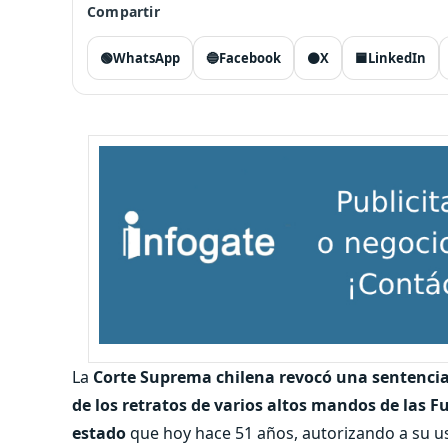
Compartir
🟢
WhatsApp
🔵
Facebook
⚫
X
🟦
LinkedIn
La
Corte Suprema chilena revocó una sentencia 
de los retratos de varios altos mandos de las F
estado
que hoy hace 51 años, autorizando a su us