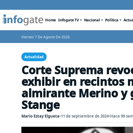
Home
Infogate TV
Nacional
Política
Actu
Viernes 7 De Agosto De 2026
Actualidad
Corte Suprema revoc
exhibir en recintos m
almirante Merino y
Stange
Mario Estay Elgueta
•
11 de septiembre de 2024
•
Hace 99 se