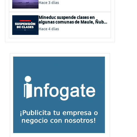
de Los Lagos y Aysén
Hace 3 días
Mineduc suspende clases en
algunas comunas de Maule, Ñuble
y La Araucanía para este lunes
Hace 4 días