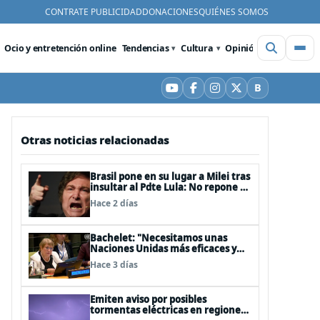
CONTRATE PUBLICIDAD
DONACIONES
QUIÉNES SOMOS
Ocio y entretención online
Tendencias
Cultura
Opinión
Videos
De
B
YouTube
Facebook
Instagram
X
Bluesky
Otras noticias relacionadas
Brasil pone en su lugar a Milei tras
insultar al Pdte Lula: No repone al
embajador en BBSS y rebaja la
Hace 2 días
relación bilateral
Bachelet: "Necesitamos unas
Naciones Unidas más eficaces y
cercanas a las personas"
Hace 3 días
Emiten aviso por posibles
tormentas eléctricas en regiones