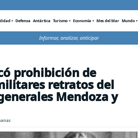
alidad
Defensa
Antártica
Turismo
Economía
Mes del Mar
Mundo
Informar, analizar, anticipar
ó prohibición de
ilitares retratos del
 generales Mendoza y
manas