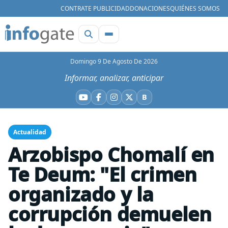
CONTRATE PUBLICIDAD
DONACIONES
QUIÉNES SOMOS
Domingo 9 De Agosto De 2026
Informar, analizar, anticipar
B
YouTube
Facebook
Instagram
X
Bluesky
Actualidad
Arzobispo Chomalí en
Te Deum: "El crimen
organizado y la
corrupción demuelen