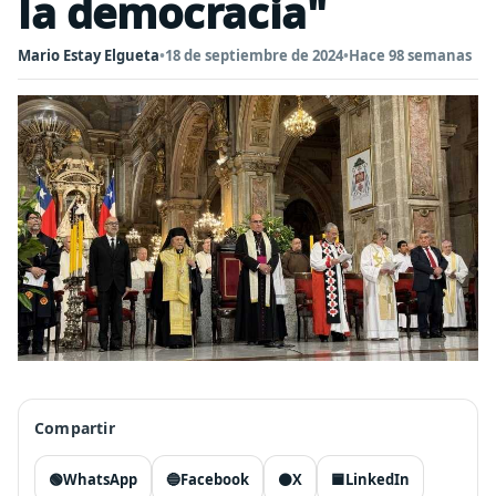
la democracia"
Mario Estay Elgueta
•
18 de septiembre de 2024
•
Hace 98 semanas
Compartir
🟢
WhatsApp
🔵
Facebook
⚫
X
🟦
LinkedIn