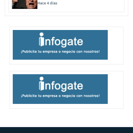
BBSS y rebaja la relación bilateral
Hace 4 días