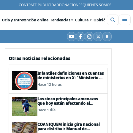
CONTRATE PUBLICIDAD
DONACIONES
QUIÉNES SOMOS
Ocio y entretención online
Tendencias
Cultura
Opinión
Videos
De
B
YouTube
Facebook
Instagram
X
Bluesky
Otras noticias relacionadas
Infantiles definiciones en cuentas
de ministerios en X: "Ministerio de
Cuidar la Plata", "Ministerio de la
Hace 12 horas
amistad..."
Las cinco principales amenazas
que hoy están afectando al
desarrollo de los niños en Chile
Hace 1 día
COANIQUEM inicia gira nacional
para distribuir Manual de