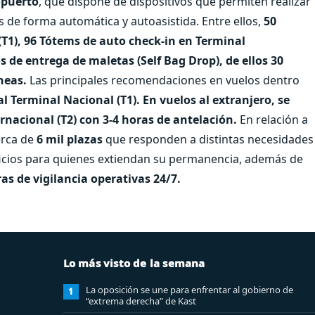
opuerto
, que dispone de dispositivos que permiten realizar
s de forma automática y autoasistida. Entre ellos,
50
T1), 96 Tótems de auto check-in en Terminal
 de entrega de maletas (Self Bag Drop), de ellos 30
neas.
Las principales recomendaciones en vuelos dentro
al Terminal Nacional (T1). En vuelos al extranjero, se
ernacional (T2) con 3-4 horas de antelación.
En relación a
erca de
6 mil plazas
que responden a distintas necesidades
eficios para quienes extiendan su permanencia, además de
as de vigilancia operativas 24/7.
Lo más visto de la semana
La oposición se une para enfrentar al gobierno de
1
“extrema derecha” de Kast