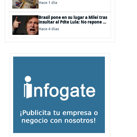
Quemaduras a profesionales de la
Hace 1 día
salud
Brasil pone en su lugar a Milei tras
insultar al Pdte Lula: No repone al
embajador en BBSS y rebaja la
Hace 4 días
relación bilateral