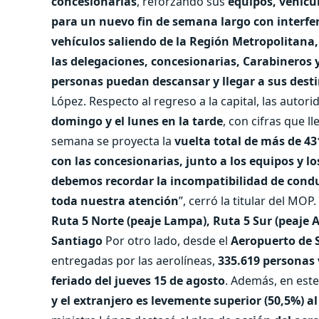
concesionarias
, reforzando sus
equipos, vehícul
para un nuevo fin de semana largo con interfe
vehículos saliendo de la Región Metropolitana,
las delegaciones, concesionarias, Carabineros 
personas puedan descansar y llegar a sus dest
López. Respecto al regreso a la capital, las autor
domingo y el lunes en la tarde
, con cifras que l
semana se proyecta la
vuelta total de más de 43
con las concesionarias, junto a los equipos y lo
debemos recordar la incompatibilidad de conduc
toda nuestra atención
”, cerró la titular del MOP
Ruta 5 Norte (peaje Lampa), Ruta 5 Sur (peaje A
Santiago
Por otro lado, desde el
Aeropuerto de 
entregadas por las aerolíneas,
335.619 personas 
feriado del jueves 15 de agosto
. Además, en este
y el extranjero es levemente superior (50,5%) al