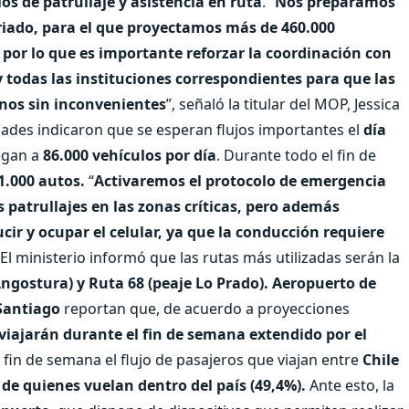
os de patrullaje y asistencia en ruta
. “
Nos preparamos
riado, para el que proyectamos más de 460.000
 por lo que es importante reforzar la coordinación con
y todas las instituciones correspondientes para que las
inos sin inconvenientes
”, señaló la titular del MOP, Jessica
idades indicaron que se esperan flujos importantes el
día
legan a
86.000 vehículos por día
. Durante todo el fin de
1.000 autos.
“
Activaremos el protocolo de emergencia
s patrullajes en las zonas críticas, pero además
ir y ocupar el celular, ya que la conducción requiere
. El ministerio informó que las rutas más utilizadas serán la
ngostura) y Ruta 68 (peaje Lo Prado).
Aeropuerto de
Santiago
reportan que, de acuerdo a proyecciones
viajarán durante el fin de semana extendido por el
 fin de semana el flujo de pasajeros que viajan entre
Chile
 de quienes vuelan dentro del país (49,4%).
Ante esto, la