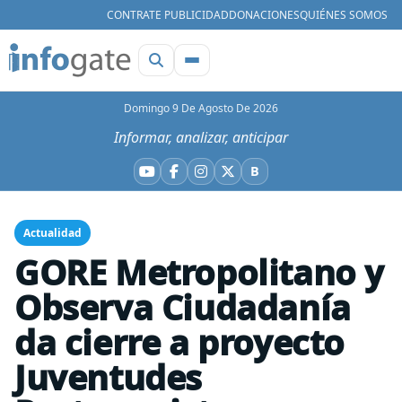
CONTRATE PUBLICIDAD
DONACIONES
QUIÉNES SOMOS
Domingo 9 De Agosto De 2026
Informar, analizar, anticipar
B
YouTube
Facebook
Instagram
X
Bluesky
Actualidad
GORE Metropolitano y
Observa Ciudadanía
da cierre a proyecto
Juventudes