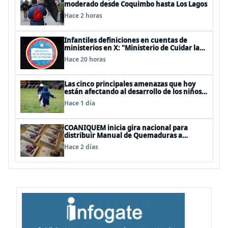
moderado desde Coquimbo hasta Los Lagos
Hace 2 horas
Infantiles definiciones en cuentas de
ministerios en X: "Ministerio de Cuidar la
Plata", "Ministerio de la amistad..."
Hace 20 horas
Las cinco principales amenazas que hoy
están afectando al desarrollo de los niños
en Chile
Hace 1 día
COANIQUEM inicia gira nacional para
distribuir Manual de Quemaduras a
profesionales de la salud
Hace 2 días