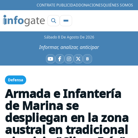
CONTRATE PUBLICIDAD
DONACIONES
QUIÉNES SOMOS
Sábado 8 De Agosto De 2026
Informar, analizar, anticipar
B
YouTube
Facebook
Instagram
X
Bluesky
Defensa
Armada e Infantería
de Marina se
despliegan en la zona
austral en tradicional