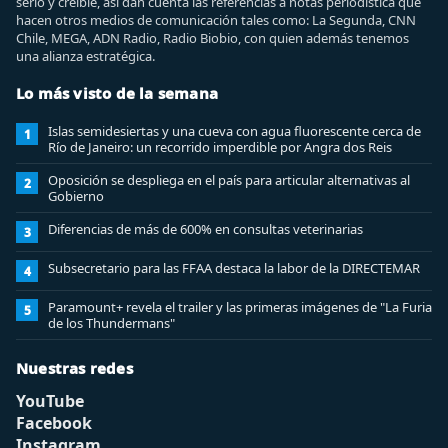
serio y creíble, así dan cuenta las referencias a notas periodística que
hacen otros medios de comunicación tales como: La Segunda, CNN
Chile, MEGA, ADN Radio, Radio Biobio, con quien además tenemos
una alianza estratégica.
Lo más visto de la semana
Islas semidesiertas y una cueva con agua fluorescente cerca de
1
Río de Janeiro: un recorrido imperdible por Angra dos Reis
Oposición se despliega en el país para articular alternativas al
2
Gobierno
Diferencias de más de 600% en consultas veterinarias
3
Subsecretario para las FFAA destaca la labor de la DIRECTEMAR
4
Paramount+ revela el trailer y las primeras imágenes de "La Furia
5
de los Thundermans"
Nuestras redes
YouTube
Facebook
Instagram