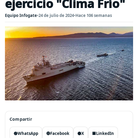
ejercicio "Clima Frío"
Equipo Infogate
•
24 de julio de 2024
•
Hace 106 semanas
Compartir
🟢
WhatsApp
🔵
Facebook
⚫
X
🟦
LinkedIn